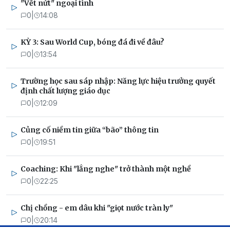
"Vết nứt" ngoại tình
0
|
14:08
KỲ 3: Sau World Cup, bóng đá đi về đâu?
0
|
13:54
Trường học sau sáp nhập: Năng lực hiệu trưởng quyết
định chất lượng giáo dục
0
|
12:09
Củng cố niềm tin giữa “bão” thông tin
0
|
19:51
Coaching: Khi "lắng nghe" trở thành một nghề
0
|
22:25
Chị chồng - em dâu khi "giọt nước tràn ly"
0
|
20:14