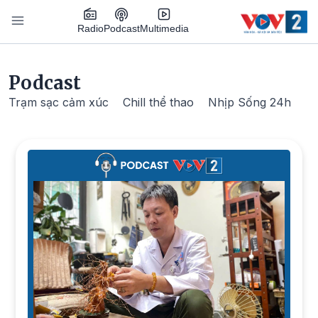
Nhảy đến nội dung
Podcast
Radio
Multimedia
Main navigation
Podcast
Trạm sạc cảm xúc
Chill thể thao
Nhịp Sống 24h