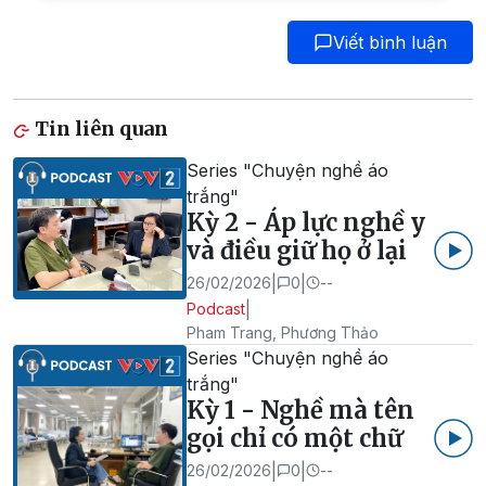
Viết bình luận
Tin liên quan
Series "Chuyện nghề áo
trắng"
Kỳ 2 - Áp lực nghề y
và điều giữ họ ở lại
|
|
26/02/2026
0
--
|
Podcast
Pham Trang, Phương Thảo
Series "Chuyện nghề áo
trắng"
Kỳ 1 - Nghề mà tên
gọi chỉ có một chữ
|
|
26/02/2026
0
--