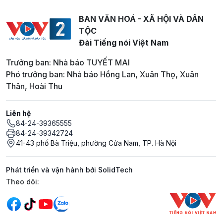
BAN VĂN HOÁ - XÃ HỘI VÀ DÂN
TỘC
Đài Tiếng nói Việt Nam
Trưởng ban: Nhà báo TUYẾT MAI
Phó trưởng ban: Nhà báo Hồng Lan, Xuân Thọ, Xuân
Thân, Hoài Thu
Liên hệ
84-24-39365555
84-24-39342724
41-43 phố Bà Triệu, phường Cửa Nam, TP. Hà Nội
Phát triển và vận hành bởi SolidTech
Mạng xã hội
Theo dõi: