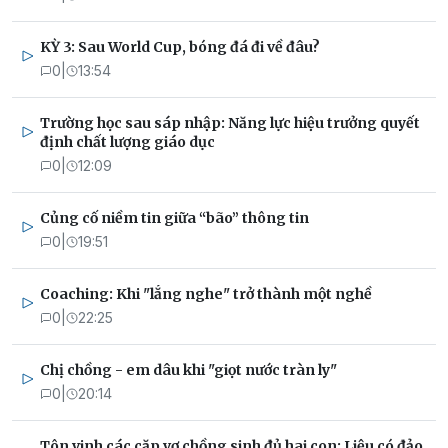
KỲ 3: Sau World Cup, bóng đá đi về đâu?
0
|
13:54
Trường học sau sáp nhập: Năng lực hiệu trưởng quyết
định chất lượng giáo dục
0
|
12:09
Củng cố niềm tin giữa “bão” thông tin
0
|
19:51
Coaching: Khi "lắng nghe" trở thành một nghề
0
|
22:25
Chị chồng - em dâu khi "giọt nước tràn ly"
0
|
20:14
Tôn vinh các cặp vợ chồng sinh đủ hai con: Liệu có đảo