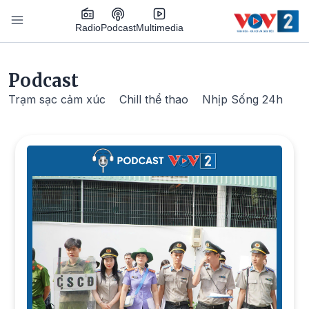
Nhảy đến nội dung
Podcast
Radio
Multimedia
Main navigation
Podcast
Trạm sạc cảm xúc
Chill thể thao
Nhịp Sống 24h