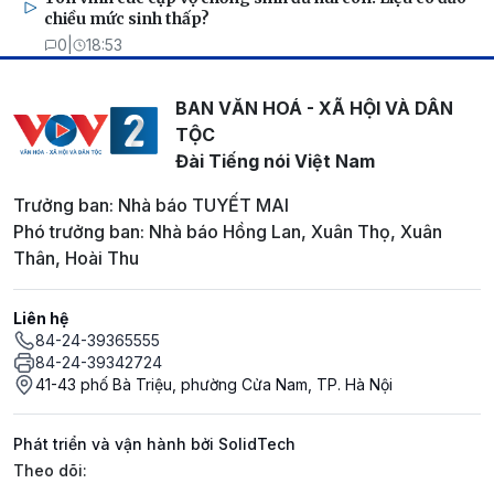
chiều mức sinh thấp?
0
|
18:53
BAN VĂN HOÁ - XÃ HỘI VÀ DÂN
TỘC
Đài Tiếng nói Việt Nam
Trưởng ban: Nhà báo TUYẾT MAI
Phó trưởng ban: Nhà báo Hồng Lan, Xuân Thọ, Xuân
Thân, Hoài Thu
Liên hệ
84-24-39365555
84-24-39342724
41-43 phố Bà Triệu, phường Cửa Nam, TP. Hà Nội
Phát triển và vận hành bởi SolidTech
Mạng xã hội
Theo dõi: