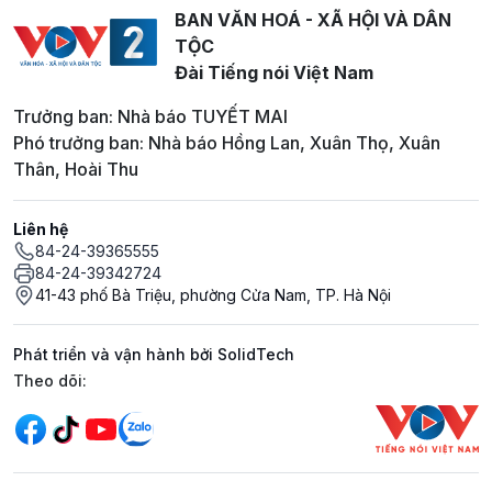
BAN VĂN HOÁ - XÃ HỘI VÀ DÂN
TỘC
Đài Tiếng nói Việt Nam
Trưởng ban: Nhà báo TUYẾT MAI
Phó trưởng ban: Nhà báo Hồng Lan, Xuân Thọ, Xuân
Thân, Hoài Thu
Liên hệ
84-24-39365555
84-24-39342724
41-43 phố Bà Triệu, phường Cửa Nam, TP. Hà Nội
Phát triển và vận hành bởi SolidTech
Mạng xã hội
Theo dõi: