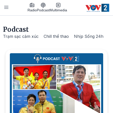
Nhảy đến nội dung
Podcast
Radio
Multimedia
Main navigation
Podcast
Trạm sạc cảm xúc
Chill thể thao
Nhịp Sống 24h