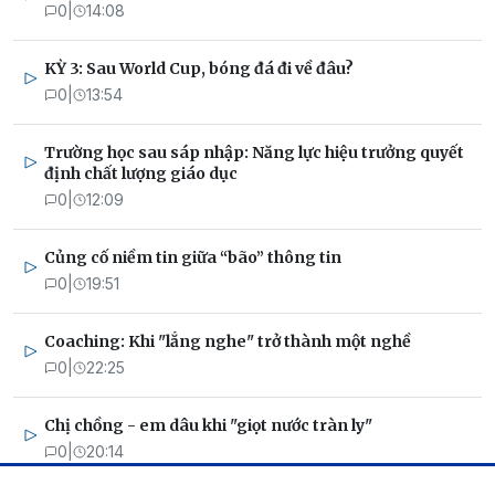
0
|
14:08
KỲ 3: Sau World Cup, bóng đá đi về đâu?
0
|
13:54
Trường học sau sáp nhập: Năng lực hiệu trưởng quyết
định chất lượng giáo dục
0
|
12:09
Củng cố niềm tin giữa “bão” thông tin
0
|
19:51
Coaching: Khi "lắng nghe" trở thành một nghề
0
|
22:25
Chị chồng - em dâu khi "giọt nước tràn ly"
0
|
20:14