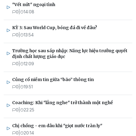
"Vết nứt" ngoại tình
0
|
14:08
KỲ 3: Sau World Cup, bóng đá đi về đâu?
0
|
13:54
Trường học sau sáp nhập: Năng lực hiệu trưởng quyết
định chất lượng giáo dục
0
|
12:09
Củng cố niềm tin giữa “bão” thông tin
0
|
19:51
Coaching: Khi "lắng nghe" trở thành một nghề
0
|
22:25
Chị chồng - em dâu khi "giọt nước tràn ly"
0
|
20:14