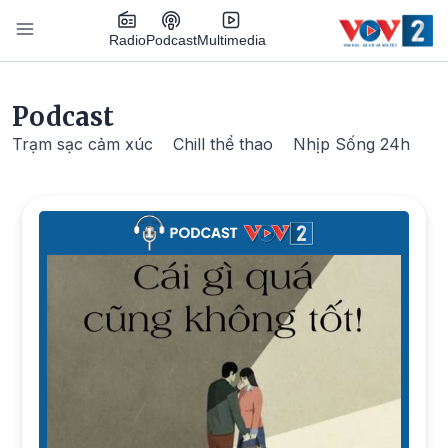
Nhảy đến nội dung
Podcast
Radio
Multimedia
Main navigation
Podcast
Trạm sạc cảm xúc
Chill thể thao
Nhịp Sống 24h