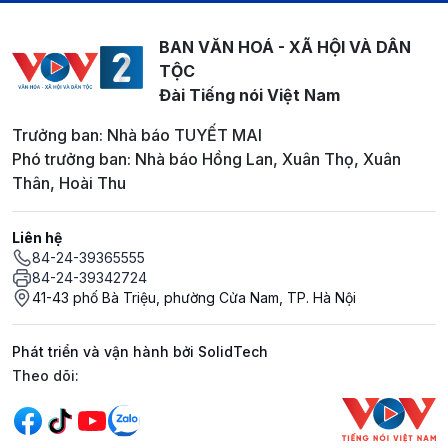
BAN VĂN HOÁ - XÃ HỘI VÀ DÂN
TỘC
Đài Tiếng nói Việt Nam
Trưởng ban: Nhà báo TUYẾT MAI
Phó trưởng ban: Nhà báo Hồng Lan, Xuân Thọ, Xuân
Thân, Hoài Thu
Liên hệ
84-24-39365555
84-24-39342724
41-43 phố Bà Triệu, phường Cửa Nam, TP. Hà Nội
Phát triển và vận hành bởi SolidTech
Mạng xã hội
Theo dõi: