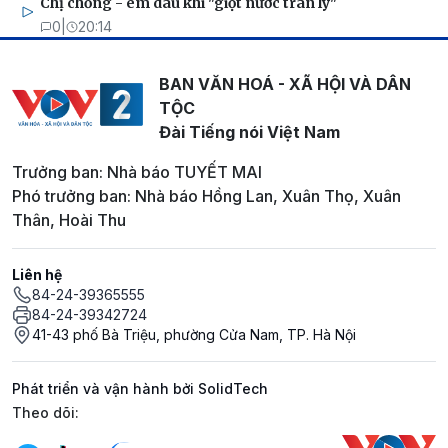
Chị chồng - em dâu khi "giọt nước tràn ly"
0
|
20:14
BAN VĂN HOÁ - XÃ HỘI VÀ DÂN
TỘC
Đài Tiếng nói Việt Nam
Trưởng ban: Nhà báo TUYẾT MAI
Phó trưởng ban: Nhà báo Hồng Lan, Xuân Thọ, Xuân
Thân, Hoài Thu
Liên hệ
84-24-39365555
84-24-39342724
41-43 phố Bà Triệu, phường Cửa Nam, TP. Hà Nội
Phát triển và vận hành bởi SolidTech
Mạng xã hội
Theo dõi: