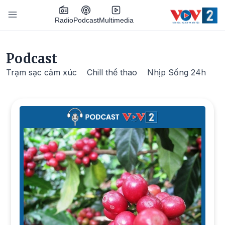
Nhảy đến nội dung
Podcast
Radio
Multimedia
Main navigation
Podcast
Trạm sạc cảm xúc
Chill thể thao
Nhịp Sống 24h