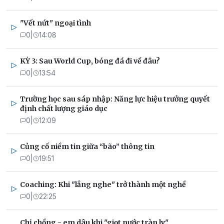
"Vết nứt" ngoại tình
0
|
14:08
KỲ 3: Sau World Cup, bóng đá đi về đâu?
0
|
13:54
Trường học sau sáp nhập: Năng lực hiệu trưởng quyết
định chất lượng giáo dục
0
|
12:09
Củng cố niềm tin giữa “bão” thông tin
0
|
19:51
Coaching: Khi "lắng nghe" trở thành một nghề
0
|
22:25
Chị chồng - em dâu khi "giọt nước tràn ly"