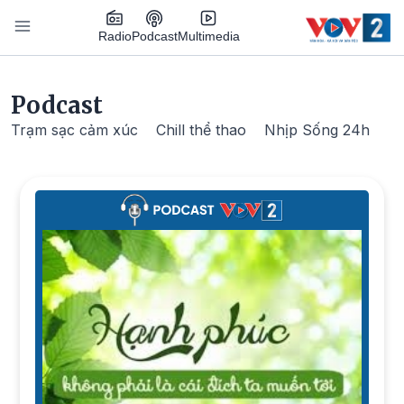
Nhảy đến nội dung
Podcast
Radio
Multimedia
Main navigation
Podcast
Trạm sạc cảm xúc
Chill thể thao
Nhịp Sống 24h