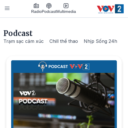
Nhảy đến nội dung
Podcast
Radio
Multimedia
Main navigation
Podcast
Trạm sạc cảm xúc
Chill thể thao
Nhịp Sống 24h