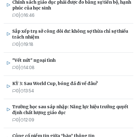
Chính sách giáo dục phải được đo bằng sự tiến bộ, hạnh
phúc của học sinh
0
|
16:46
Sắp xếp trụ sở công dôi dư: không sợ thừa chỉ sợ thiếu
trách nhiệm
0
|
19:18
"Vết nứt" ngoại tình
0
|
14:08
KỲ 3: Sau World Cup, bóng đá đi về đâu?
0
|
13:54
Trường học sau sáp nhập: Năng lực hiệu trưởng quyết
định chất lượng giáo dục
0
|
12:09
Củng cố niềm tin giữa “bão” thông tin