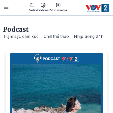
Nhảy đến nội dung
Podcast
Radio
Multimedia
Main navigation
Podcast
Trạm sạc cảm xúc
Chill thể thao
Nhịp Sống 24h