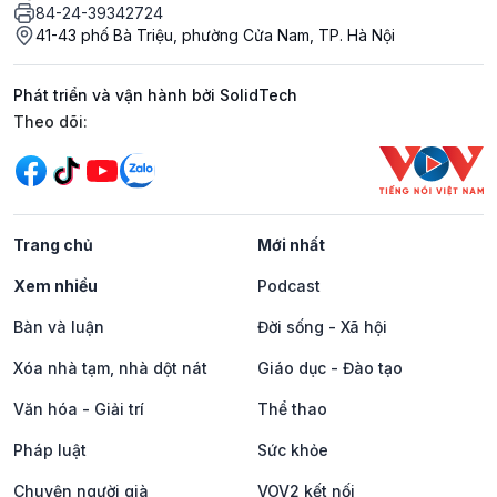
84-24-39342724
41-43 phố Bà Triệu, phường Cửa Nam, TP. Hà Nội
Phát triển và vận hành bởi SolidTech
Mạng xã hội
Theo dõi:
Trang chủ
Mới nhất
Xem nhiều
Podcast
Bàn và luận
Đời sống - Xã hội
Xóa nhà tạm, nhà dột nát
Giáo dục - Đào tạo
Văn hóa - Giải trí
Thể thao
Pháp luật
Sức khỏe
Chuyện người già
VOV2 kết nối