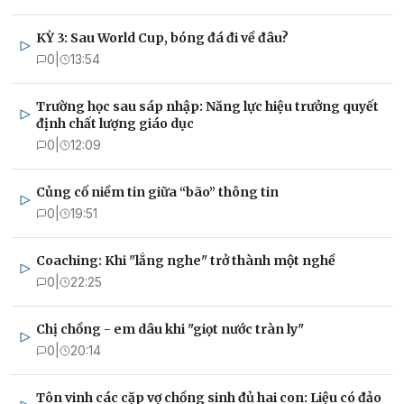
KỲ 3: Sau World Cup, bóng đá đi về đâu?
0
|
13:54
Trường học sau sáp nhập: Năng lực hiệu trưởng quyết
định chất lượng giáo dục
0
|
12:09
Củng cố niềm tin giữa “bão” thông tin
0
|
19:51
Coaching: Khi "lắng nghe" trở thành một nghề
0
|
22:25
Chị chồng - em dâu khi "giọt nước tràn ly"
0
|
20:14
Tôn vinh các cặp vợ chồng sinh đủ hai con: Liệu có đảo