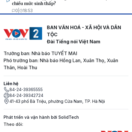
chiều mức sinh thấp?
0
|
18:53
BAN VĂN HOÁ - XÃ HỘI VÀ DÂN
TỘC
Đài Tiếng nói Việt Nam
Trưởng ban: Nhà báo TUYẾT MAI
Phó trưởng ban: Nhà báo Hồng Lan, Xuân Thọ, Xuân
Thân, Hoài Thu
Liên hệ
84-24-39365555
84-24-39342724
41-43 phố Bà Triệu, phường Cửa Nam, TP. Hà Nội
Phát triển và vận hành bởi SolidTech
Mạng xã hội
Theo dõi: