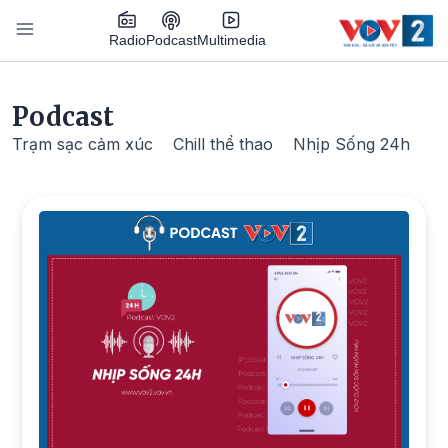
Nhảy đến nội dung
Podcast
Radio
Multimedia
Main navigation
Podcast
Trạm sạc cảm xúc
Chill thể thao
Nhịp Sống 24h