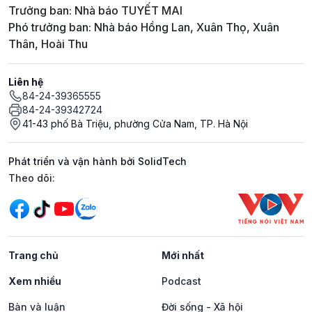
Trưởng ban: Nhà báo TUYẾT MAI
Phó trưởng ban: Nhà báo Hồng Lan, Xuân Thọ, Xuân
Thân, Hoài Thu
Liên hệ
84-24-39365555
84-24-39342724
41-43 phố Bà Triệu, phường Cửa Nam, TP. Hà Nội
Phát triển và vận hành bởi SolidTech
Mạng xã hội
Theo dõi:
Trang chủ
Mới nhất
Xem nhiều
Podcast
Bàn và luận
Đời sống - Xã hội