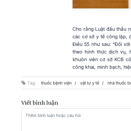
Cho rằng Luật đấu thầu n
các cơ sở y tế công lập,
Điều 55 như sau: “Đối vớ
theo hình thức dịch vụ,
khuôn viên cơ sở KCB côn
công khai, minh bạch, hiệu
Tag:
thuốc bệnh viện
vật tư y tế
nhà thuốc b
Viết bình luận