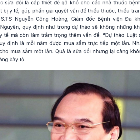
ệc sửa đổi là cấp thiết để gỡ khó cho các nhà thuốc bệnh
 bị y tế, góp phần giải quyết vấn đề thiếu thuốc, thiếu trang
PGS.TS Nguyễn Công Hoàng, Giám đốc Bệnh viện Đa kh
Nguyên, quy định như trong dự thảo sẽ không những k
ị y tế mà còn làm trầm trọng thêm vấn đề. “Dự thảo Luật 
quy định là mỗi năm được mua sắm trực tiếp một lần. N
o mua sắm một lần. Quả là sửa đổi nhưng lại càng khôn
ng bày tỏ.