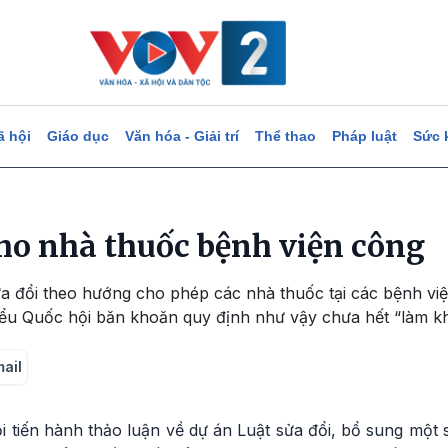
ã hội
Giáo dục
Văn hóa - Giải trí
Thể thao
Pháp luật
Sức 
cho nhà thuốc bệnh viện công
ửa đổi theo hướng cho phép các nhà thuốc tại các bệnh v
 biểu Quốc hội băn khoăn quy định như vậy chưa hết “làm k
mail
i tiến hành thảo luận về dự án Luật sửa đổi, bổ sung một 