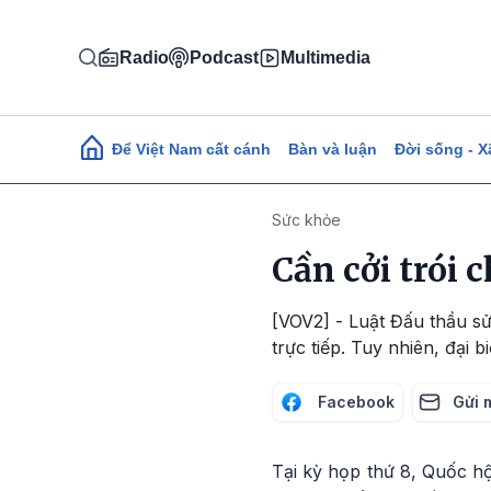
Nhảy đến nội dung
Radio
Podcast
Multimedia
Main navigation
Để Việt Nam cất cánh
Bàn và luận
Đời sống - X
Sức khỏe
Cần cởi trói 
[VOV2] - Luật Đấu thầu s
trực tiếp. Tuy nhiên, đại
Facebook
Gửi 
Tại kỳ họp thứ 8, Quốc hộ