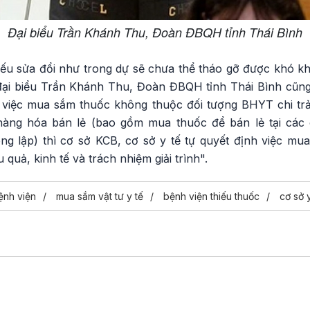
Đại biểu Trần Khánh Thu, Đoàn ĐBQH tỉnh Thái Bình
ếu sửa đổi như trong dự sẽ chưa thể tháo gỡ được khó kh
 đại biểu Trần Khánh Thu, Đoàn ĐBQH tỉnh Thái Bình cũng 
i việc mua sắm thuốc không thuộc đối tượng BHYT chi tr
 hàng hóa bán lẻ (bao gồm mua thuốc để bán lẻ tại các 
g lập) thì cơ sở KCB, cơ sở y tế tự quyết định việc m
 quả, kinh tế và trách nhiệm giải trình".
ệnh viện
mua sắm vật tư y tế
bệnh viện thiếu thuốc
cơ sở y