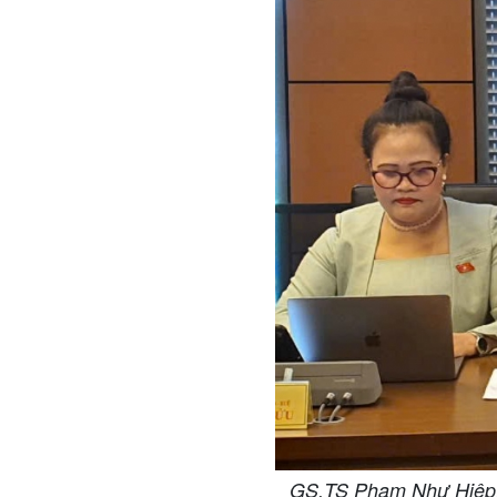
GS.TS Phạm Như Hiệp, 