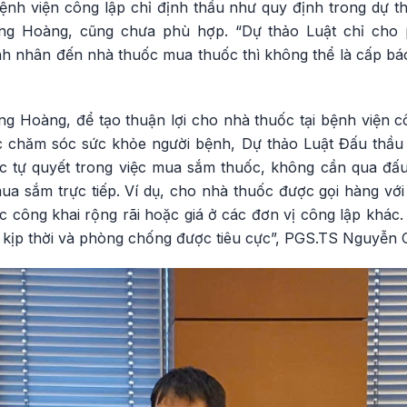
ệnh viện công lập chỉ định thầu như quy định trong dự th
g Hoàng, cũng chưa phù hợp. “Dự thảo Luật chỉ cho p
nh nhân đến nhà thuốc mua thuốc thì không thể là cấp b
Hoàng, để tạo thuận lợi cho nhà thuốc tại bệnh viện cô
ệc chăm sóc sức khỏe người bệnh, Dự thảo Luật Đấu thầu
 tự quyết trong việc mua sắm thuốc, không cần qua đấu
a sắm trực tiếp. Ví dụ, cho nhà thuốc được gọi hàng với 
ợc công khai rộng rãi hoặc giá ở các đơn vị công lập khá
kịp thời và phòng chống được tiêu cực”, PGS.TS Nguyễn 