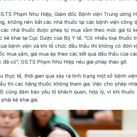
S.TS Phạm Như Hiệp, Giám đốc Bệnh viện Trung ương Huế
g, không nên bắt các nhà thuốc tại các bệnh viện công lậ
các nhà thuốc được phép tự mua sắm theo mức giá từ kế
 kê khai tại Cục Dược của Bộ Y tế. “Có nhiều loại thuốc 
của bệnh viện và khi tổ chức đấu thầu thì không có đơn v
ốc mua sắm, giá mua áp theo các kết quả đấu thầu của các
 đã có”, GS.TS Phạm Như Hiệp nêu giải pháp tháo gỡ.
hực tế, thời gian qua xảy ra tình trạng một số bệnh viện t
thầu thì các hãng thuốc không tham gia. Việc cho phép n
ế) cũng đảm bảo yếu tố khách quan, hợp lý, vì khi thuốc
hải kê khai giá.