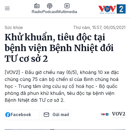
Nhảy đến nội dung
Podcast
Radio
Multimedia
Main navigation
Sức khỏe
Thứ năm, 15:57, 06/05/2021
Khử khuẩn, tiêu độc tại
bệnh viện Bệnh Nhiệt đới
TƯ cơ sở 2
[VOV2] - Đầu giờ chiều nay (6/5), khoảng 10 xe đặc
chủng cùng 75 cán bộ chiến sĩ của Binh chủng hoá
học - Trung tâm ứng cứu sự cố hoá học - Bộ quốc
phòng đã phun khử khuẩn, tiêu độc tại bệnh viện
Bệnh Nhiệt đới TƯ cơ sở 2.
VOV2
Facebook
Gửi mail