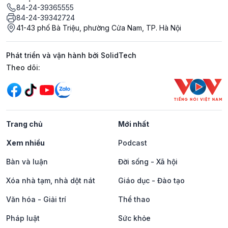
84-24-39365555
84-24-39342724
41-43 phố Bà Triệu, phường Cửa Nam, TP. Hà Nội
Phát triển và vận hành bởi SolidTech
Mạng xã hội
Theo dõi:
Trang chủ
Mới nhất
Xem nhiều
Podcast
Bàn và luận
Đời sống - Xã hội
Xóa nhà tạm, nhà dột nát
Giáo dục - Đào tạo
Văn hóa - Giải trí
Thể thao
Pháp luật
Sức khỏe