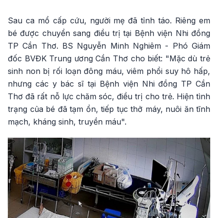
Sau ca mổ cấp cứu, người mẹ đã tỉnh táo. Riêng em
bé được chuyển sang điều trị tại Bệnh viện Nhi đồng
TP Cần Thơ. BS Nguyễn Minh Nghiêm - Phó Giám
đốc BVĐK Trung ương Cần Thơ cho biết: "Mặc dù trẻ
sinh non bị rối loạn đông máu, viêm phổi suy hô hấp,
nhưng các y bác sĩ tại Bệnh viện Nhi đồng TP Cần
Thơ đã rất nỗ lực chăm sóc, điều trị cho trẻ. Hiện tình
trạng của bé đã tạm ổn, tiếp tục thở máy, nuôi ăn tĩnh
mạch, kháng sinh, truyền máu".