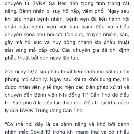
chuyển từ BVĐK Sa Đéc đến trong tình trạng rất
nặng. Bệnh nhân bị suy hô hấp, viêm phổi. Ngay sau
khi tiếp nhận bệnh nhân, bệnh viện đã tiến hành hội
chẩn cấp bệnh viện với ban giám đốc và nhiều
chuyên khoa như hồi sức tích cực, truyền nhiễm, sản,
gây mê hồi sức và huy động nhanh kip phẫu thuật
sẵn sàng mổ cấp cứu. Các chuyên gia đã chỉ định
phẫu thuật bắt con ngay lập tức.
20h ngày 13/7, kip phẫu thuật tiến hành mổ bắt con tại
phòng mổ cách ly. Ngay sau khi ra khỏi bụng mẹ, trẻ
được nhân viên y tế thực hiện các biện pháp xử trí và
chuyển đến Bệnh viện Nhi đồng TP Cần Thơ để điều
trị. Sản phụ ở lại tiếp tục theo dõi, điều trị tại khu cách
ly của BVĐK Trung ương Cần Thơ.
“Có thể nói đây là ca bệnh nặng và khó bởi bệnh
nhân mắc Covid-19 trong khi mang thai và có nhiều