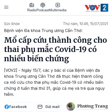
Nhảy đến nội dung
Podcast
Radio
Multimedia
Main navigation
Sức khỏe
Thứ năm, 10:46, 15/07/2021
Bệnh viện Đa khoa Trung ương Cần Thơ:
Mổ cấp cứu thành công cho
thai phụ mắc Covid-19 có
nhiều biến chứng
[VOV2] - Ngày 15/7, các y bác sĩ của Bệnh viện đa
khoa Trung ương Cần Thơ đã thực hiện thành công
ca mổ cứu cho thai phụ mắc Covid-19 có nhiều biến
chứng ở tuần thai thứ 31, giúp cả mẹ và trẻ qua nguy
hiểm.
Phương Trang
Facebook
Gửi mail