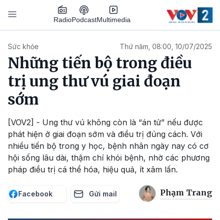
Nhảy đến nội dung
Podcast
Radio
Multimedia
Main navigation
Sức khỏe
Thứ năm, 08:00, 10/07/2025
Những tiến bộ trong điều
trị ung thư vú giai đoạn
sớm
[VOV2] - Ung thư vú không còn là “án tử” nếu được
phát hiện ở giai đoạn sớm và điều trị đúng cách. Với
nhiều tiến bộ trong y học, bệnh nhân ngày nay có cơ
hội sống lâu dài, thậm chí khỏi bệnh, nhờ các phương
pháp điều trị cá thể hóa, hiệu quả, ít xâm lấn.
Phạm Trang
Facebook
Gửi mail