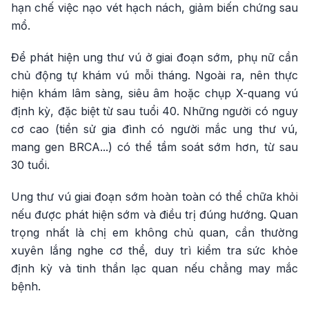
hạn chế việc nạo vét hạch nách, giảm biến chứng sau
mổ.
Để phát hiện ung thư vú ở giai đoạn sớm, phụ nữ cần
chủ động tự khám vú mỗi tháng. Ngoài ra, nên thực
hiện khám lâm sàng, siêu âm hoặc chụp X-quang vú
định kỳ, đặc biệt từ sau tuổi 40. Những người có nguy
cơ cao (tiền sử gia đình có người mắc ung thư vú,
mang gen BRCA...) có thể tầm soát sớm hơn, từ sau
30 tuổi.
Ung thư vú giai đoạn sớm hoàn toàn có thể chữa khỏi
nếu được phát hiện sớm và điều trị đúng hướng. Quan
trọng nhất là chị em không chủ quan, cần thường
xuyên lắng nghe cơ thể, duy trì kiểm tra sức khỏe
định kỳ và tinh thần lạc quan nếu chẳng may mắc
bệnh.