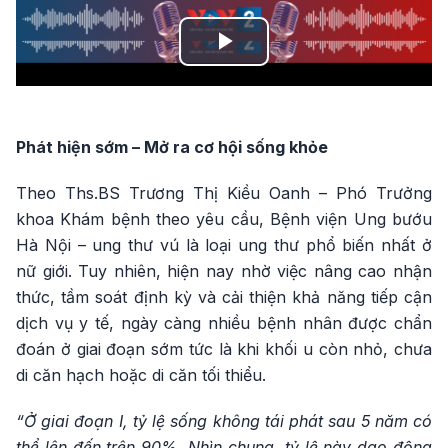
Play
Video
Phát hiện sớm – Mở ra cơ hội sống khỏe
Theo Ths.BS Trương Thị Kiều Oanh – Phó Trưởng
khoa Khám bệnh theo yêu cầu, Bệnh viện Ung bướu
Hà Nội – ung thư vú là loại ung thư phổ biến nhất ở
nữ giới. Tuy nhiên, hiện nay nhờ việc nâng cao nhận
thức, tầm soát định kỳ và cải thiện khả năng tiếp cận
dịch vụ y tế, ngày càng nhiều bệnh nhân được chẩn
đoán ở giai đoạn sớm tức là khi khối u còn nhỏ, chưa
di căn hạch hoặc di căn tối thiểu.
“Ở giai đoạn I, tỷ lệ sống không tái phát sau 5 năm có
thể lên đến trên 90%. Nhìn chung, tỷ lệ này dao động