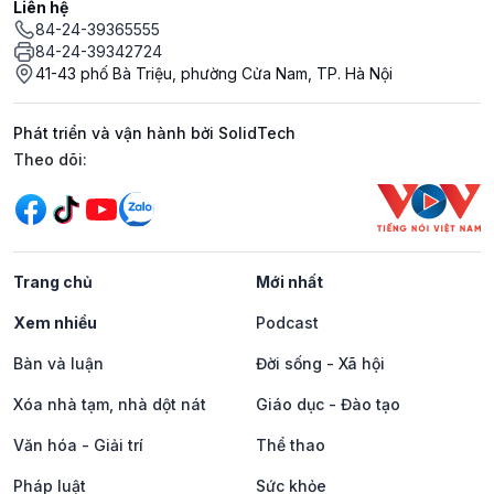
Liên hệ
84-24-39365555
84-24-39342724
41-43 phố Bà Triệu, phường Cửa Nam, TP. Hà Nội
Phát triển và vận hành bởi SolidTech
Mạng xã hội
Theo dõi:
Trang chủ
Mới nhất
Xem nhiều
Podcast
Bàn và luận
Đời sống - Xã hội
Xóa nhà tạm, nhà dột nát
Giáo dục - Đào tạo
Văn hóa - Giải trí
Thể thao
Pháp luật
Sức khỏe