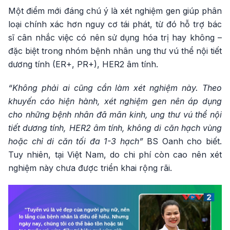
Một điểm mới đáng chú ý là xét nghiệm gen giúp phân
loại chính xác hơn nguy cơ tái phát, từ đó hỗ trợ bác
sĩ cân nhắc việc có nên sử dụng hóa trị hay không –
đặc biệt trong nhóm bệnh nhân ung thư vú thể nội tiết
dương tính (ER+, PR+), HER2 âm tính.
“Không phải ai cũng cần làm xét nghiệm này. Theo
khuyến cáo hiện hành, xét nghiệm gen nên áp dụng
cho những bệnh nhân đã mãn kinh, ung thư vú thể nội
tiết dương tính, HER2 âm tính, không di căn hạch vùng
hoặc chỉ di căn tối đa 1-3 hạch”
BS Oanh cho biết.
Tuy nhiên, tại Việt Nam, do chi phí còn cao nên xét
nghiệm này chưa được triển khai rộng rãi.