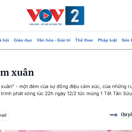
ã hội
Giáo dục
Văn hóa - Giải trí
Thể thao
Pháp luật
Sức 
êm xuân
xuân” - một đêm của sự đồng điệu cảm xúc, của những r
ình phát sóng lúc 22h ngày 12/2 tức mùng 1 Tết Tân Sửu t
Quy
mail