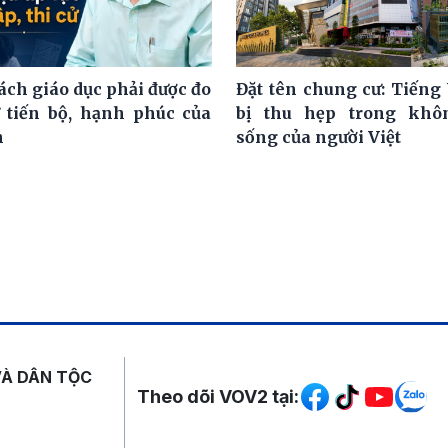
ách giáo dục phải được đo
Đặt tên chung cư: Tiếng 
 tiến bộ, hạnh phúc của
bị thu hẹp trong khô
h
sống của người Việt
Mạng xã hội
VÀ DÂN TỘC
Theo dõi VOV2 tại: