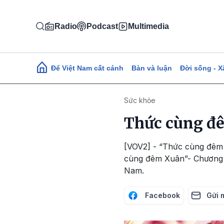
Nhảy đến nội dung
Radio
Podcast
Multimedia
Main navigation
Để Việt Nam cất cánh
Bàn và luận
Đời sống - X
Sức khỏe
Thức cùng đ
[VOV2] - “Thức cùng đêm 
cùng đêm Xuân”- Chương tr
Nam.
Facebook
Gửi 