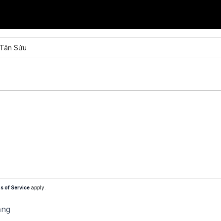
 Tân Sửu
s of Service
apply.
ăng