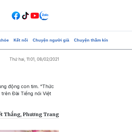
khỏe
Kết nối
Chuyện người già
Chuyện thầm kín
Thứ hai, 11:01, 08/02/2021
ung động con tim. “Thức
rên Đài Tiếng nói Việt
ết Thắng, Phương Trang