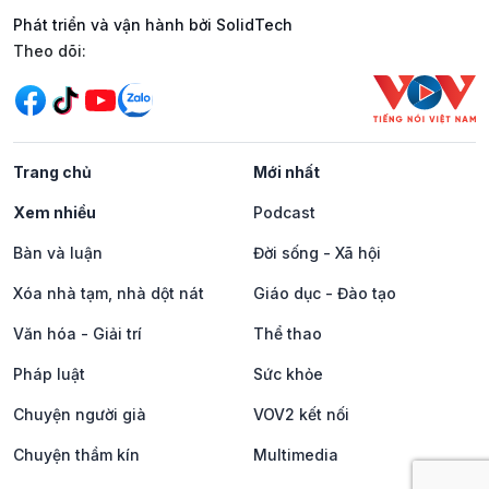
Phát triển và vận hành bởi SolidTech
Mạng xã hội
Theo dõi:
Trang chủ
Mới nhất
Xem nhiều
Podcast
Bàn và luận
Đời sống - Xã hội
Xóa nhà tạm, nhà dột nát
Giáo dục - Đào tạo
Văn hóa - Giải trí
Thể thao
Pháp luật
Sức khỏe
Chuyện người già
VOV2 kết nối
Chuyện thầm kín
Multimedia