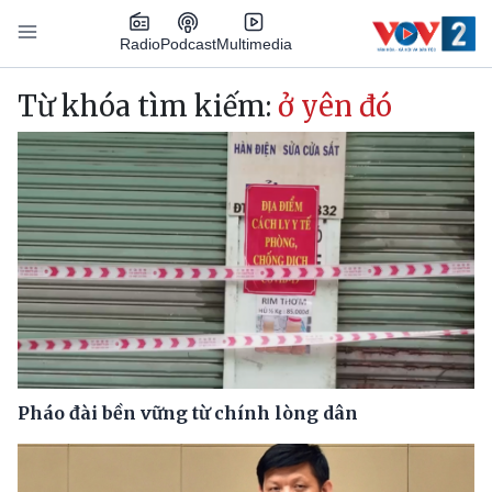
Nhảy đến nội dung
Podcast
Radio
Multimedia
Main navigation
Từ khóa tìm kiếm:
ở yên đó
Pháo đài bền vững từ chính lòng dân