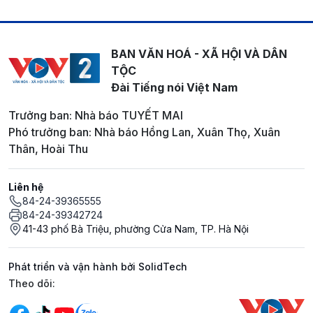
BAN VĂN HOÁ - XÃ HỘI VÀ DÂN
TỘC
Đài Tiếng nói Việt Nam
Trưởng ban: Nhà báo TUYẾT MAI
Phó trưởng ban: Nhà báo Hồng Lan, Xuân Thọ, Xuân
Thân, Hoài Thu
Liên hệ
84-24-39365555
84-24-39342724
41-43 phố Bà Triệu, phường Cửa Nam, TP. Hà Nội
Phát triển và vận hành bởi SolidTech
Mạng xã hội
Theo dõi: