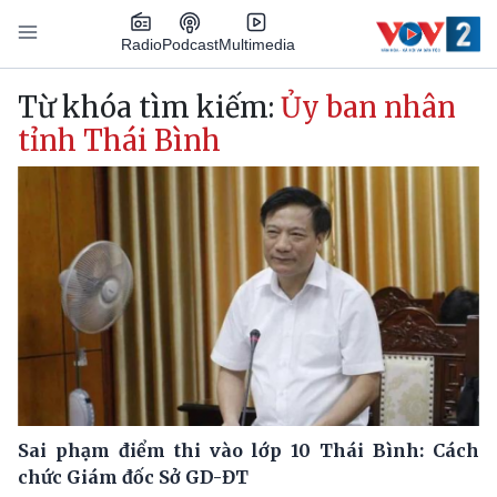
Nhảy đến nội dung
Podcast
Radio
Multimedia
Main navigation
Từ khóa tìm kiếm:
Ủy ban nhân
tỉnh Thái Bình
Sai phạm điểm thi vào lớp 10 Thái Bình: Cách
chức Giám đốc Sở GD-ĐT