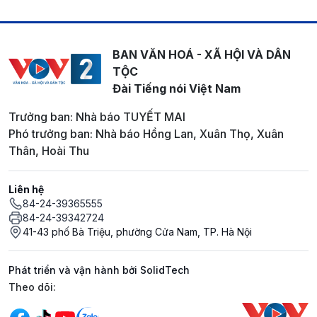
BAN VĂN HOÁ - XÃ HỘI VÀ DÂN
TỘC
Đài Tiếng nói Việt Nam
Trưởng ban: Nhà báo TUYẾT MAI
Phó trưởng ban: Nhà báo Hồng Lan, Xuân Thọ, Xuân
Thân, Hoài Thu
Liên hệ
84-24-39365555
84-24-39342724
41-43 phố Bà Triệu, phường Cửa Nam, TP. Hà Nội
Phát triển và vận hành bởi SolidTech
Mạng xã hội
Theo dõi: