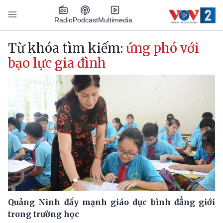
Nhảy đến nội dung
Podcast
Radio
Multimedia
Main navigation
Từ khóa tìm kiếm:
ứng phó với
bạo lực gia đình
Quảng Ninh đẩy mạnh giáo dục bình đẳng giới
trong trường học