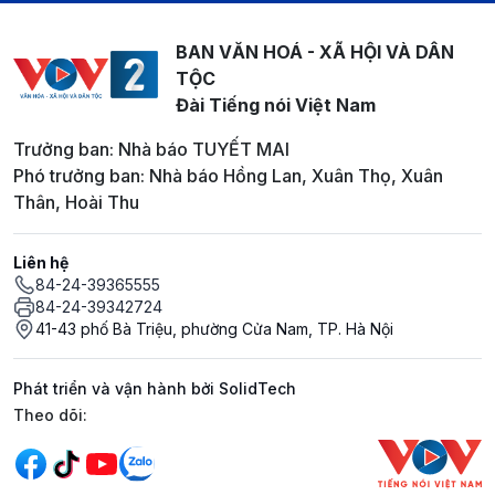
BAN VĂN HOÁ - XÃ HỘI VÀ DÂN
TỘC
Đài Tiếng nói Việt Nam
Trưởng ban: Nhà báo TUYẾT MAI
Phó trưởng ban: Nhà báo Hồng Lan, Xuân Thọ, Xuân
Thân, Hoài Thu
Liên hệ
84-24-39365555
84-24-39342724
41-43 phố Bà Triệu, phường Cửa Nam, TP. Hà Nội
Phát triển và vận hành bởi SolidTech
Mạng xã hội
Theo dõi: