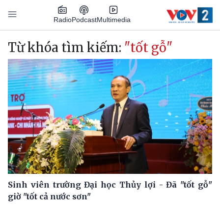
Nhảy đến nội dung
Podcast
Radio
Multimedia
Main navigation
Từ khóa tìm kiếm:
"tốt gỗ"
Sinh viên trường Đại học Thủy lợi - Đã "tốt gỗ"
giờ "tốt cả nước sơn"