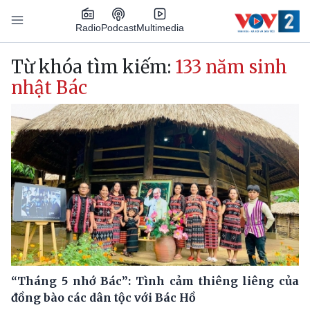
Nhảy đến nội dung
Podcast
Radio
Multimedia
Main navigation
Từ khóa tìm kiếm:
133 năm sinh
nhật Bác
“Tháng 5 nhớ Bác”: Tình cảm thiêng liêng của
đồng bào các dân tộc với Bác Hồ