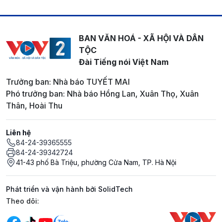
BAN VĂN HOÁ - XÃ HỘI VÀ DÂN
TỘC
Đài Tiếng nói Việt Nam
Trưởng ban: Nhà báo TUYẾT MAI
Phó trưởng ban: Nhà báo Hồng Lan, Xuân Thọ, Xuân
Thân, Hoài Thu
Liên hệ
84-24-39365555
84-24-39342724
41-43 phố Bà Triệu, phường Cửa Nam, TP. Hà Nội
Phát triển và vận hành bởi SolidTech
Mạng xã hội
Theo dõi: