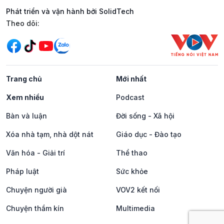
Phát triển và vận hành bởi SolidTech
Mạng xã hội
Theo dõi:
Trang chủ
Mới nhất
Xem nhiều
Podcast
Bàn và luận
Đời sống - Xã hội
Xóa nhà tạm, nhà dột nát
Giáo dục - Đào tạo
Văn hóa - Giải trí
Thể thao
Pháp luật
Sức khỏe
Chuyện người già
VOV2 kết nối
Chuyện thầm kín
Multimedia