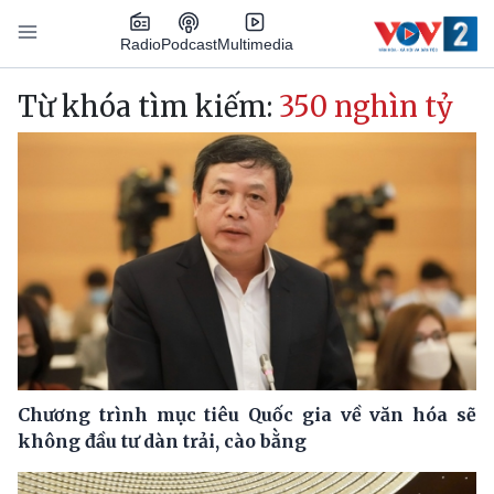
Nhảy đến nội dung
Podcast
Radio
Multimedia
Main navigation
Từ khóa tìm kiếm:
350 nghìn tỷ
Chương trình mục tiêu Quốc gia về văn hóa sẽ
không đầu tư dàn trải, cào bằng