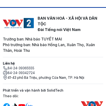
BAN VĂN HOÁ - XÃ HỘI VÀ DÂN
TỘC
Đài Tiếng nói Việt Nam
Trưởng ban: Nhà báo TUYẾT MAI
Phó trưởng ban: Nhà báo Hồng Lan, Xuân Thọ, Xuân
Thân, Hoài Thu
Liên hệ
84-24-39365555
84-24-39342724
41-43 phố Bà Triệu, phường Cửa Nam, TP. Hà Nội
Phát triển và vận hành bởi SolidTech
Mạng xã hội
Theo dõi: