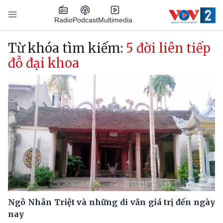
Nhảy đến nội dung
Podcast
Radio
Multimedia
Main navigation
Từ khóa tìm kiếm:
5 đời liên tiếp
đỗ đại khoa
Ngô Nhân Triệt và những di văn giá trị đến ngày
nay