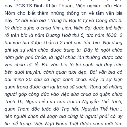
nay. PGS.TS Đinh Khắc Thuân, Viện nghiên cứu Hán
Nôm cho biết thêm những thông tin về tấm văn bia
này: “
2 bài văn bia “Trùng tu Đại Bi tự và Công đức bi
ký được dựng ở chùa Kim Liên. Niên đại được thể hiện
rõ trên bia là năm Dương Hoà thứ 5, tức năm 1639. 2
bài văn bia được khắc ở 2 mặt của tấm bia. Nội dung
ghi lại sự kiện chùa được trùng tu. Đây là ngôi chùa
nằm gần phủ Chúa, là ngôi chùa lớn thường được các
vua chúa tới lễ. Bài văn bia tả lại cảnh nơi đây trên
bến dưới thuyền, cảnh quan tươi đẹp. Bài văn bia có
bài minh 20 câu ca ngợi cảnh chùa. Đây là sự kiện
quan trọng được ghi lại trong sử sách. Ttong số những
người góp công đức vào việc sửa chùa có quận chúa
Trịnh Thị Ngọc Liễu và con trai là Nguyễn Thế Trình,
quan Tham đốc tước đô Thọ hầu Nguyễn Thế Hựu…
nên người chọn để soạn bia cũng là người phải có uy
tín, nể trọng. Việc Ngô Nhân Triệt được chọn mời làm