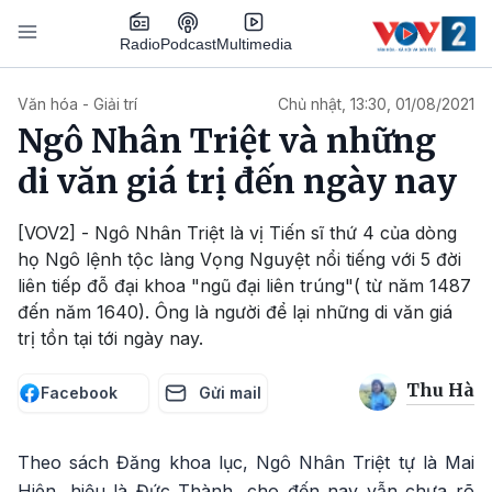
Nhảy đến nội dung
Podcast
Radio
Multimedia
Main navigation
Văn hóa - Giải trí
Chủ nhật, 13:30, 01/08/2021
Ngô Nhân Triệt và những
di văn giá trị đến ngày nay
[VOV2] - Ngô Nhân Triệt là vị Tiến sĩ thứ 4 của dòng
họ Ngô lệnh tộc làng Vọng Nguyệt nổi tiếng với 5 đời
liên tiếp đỗ đại khoa "ngũ đại liên trúng"( từ năm 1487
đến năm 1640). Ông là người để lại những di văn giá
trị tồn tại tới ngày nay.
Thu Hà
Facebook
Gửi mail
Theo sách Đăng khoa lục, Ngô Nhân Triệt tự là Mai
Hiên, hiệu là Đức Thành, cho đến nay vẫn chưa rõ