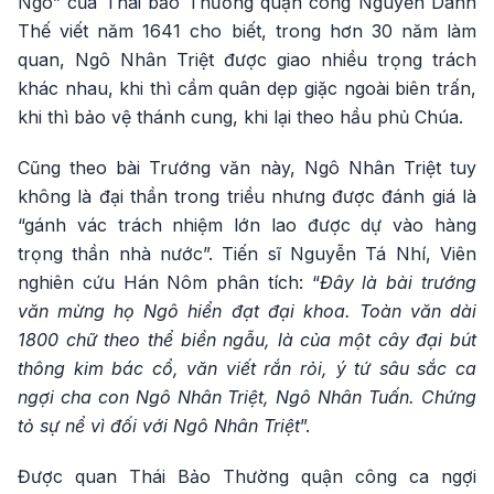
Ngô” của Thái bảo Thường quận công Nguyễn Danh
Thế viết năm 1641 cho biết, trong hơn 30 năm làm
quan, Ngô Nhân Triệt được giao nhiều trọng trách
khác nhau, khi thì cầm quân dẹp giặc ngoài biên trấn,
khi thì bảo vệ thánh cung, khi lại theo hầu phủ Chúa.
Cũng theo bài Trướng văn này, Ngô Nhân Triệt tuy
không là đại thần trong triều nhưng được đánh giá là
“gánh vác trách nhiệm lớn lao được dự vào hàng
trọng thần nhà nước”. Tiến sĩ Nguyễn Tá Nhí, Viên
nghiên cứu Hán Nôm phân tích: “
Đây là bài trướng
văn mừng họ Ngô hiển đạt đại khoa. Toàn văn dài
1800 chữ theo thể biền ngẫu, là của một cây đại bút
thông kim bác cổ, văn viết rắn rỏi, ý tứ sâu sắc ca
ngợi cha con Ngô Nhân Triệt, Ngô Nhân Tuấn. Chứng
tỏ sự nể vì đối với Ngô Nhân Triệt
”.
Được quan Thái Bảo Thường quận công ca ngợi