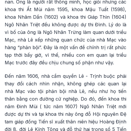
nan. Ông là người rất thông minh, học giỏi nhưng các
khoa thi Ất Mùi năm 1595, khoa Mậu Tuất (1598),
khoa Nhâm Dần (1602) và khoa thi Giáp Thìn (1604)
Ngô Nhân Triệt đều không được dự thi Đình. Lý do là
vì bố của ông là Ngô Nhân Trừng làm quan dưới triều
Mạc, nhà Lê xếp những quan chức của nhà Mạc vào
hàng “phản bội”. Đây là một vấn đề chính trị rất phức
tạp thời bấy giờ, vì thế, nhiều con em quan lại triều
Mạc trước đây đều chịu chung số phận như vậy.
Đến năm 1606, nhà cầm quyền Lê - Trịnh buộc phải
thay đổi cách nhìn nhận, không ghép các quan lại
nhà Mạc vào tội phản bội nhà Lê, nếu như họ tiến
thân bằng con đường cử nghiệp. Do đó, đến khoa thi
năm Đinh Mùi ( tức năm 1607) Ngô Nhân Triệt mới
được dự thi và tại khoa thi này ông đỗ Hội nguyên Đệ
tam giáp đồng Tiến sĩ xuất thân niên hiệu Hoàng Định
đời 8, đời Lê Kính Tông và đỗ thứ hai trong số 5 Tiến