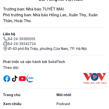
Trưởng ban: Nhà báo TUYẾT MAI
Phó trưởng ban: Nhà báo Hồng Lan, Xuân Thọ, Xuân
Thân, Hoài Thu
Liên hệ
84-24-39365555
84-24-39342724
41-43 phố Bà Triệu, phường Cửa Nam, TP. Hà Nội
Phát triển và vận hành bởi SolidTech
Mạng xã hội
Theo dõi:
Trang chủ
Mới nhất
Xem nhiều
Podcast