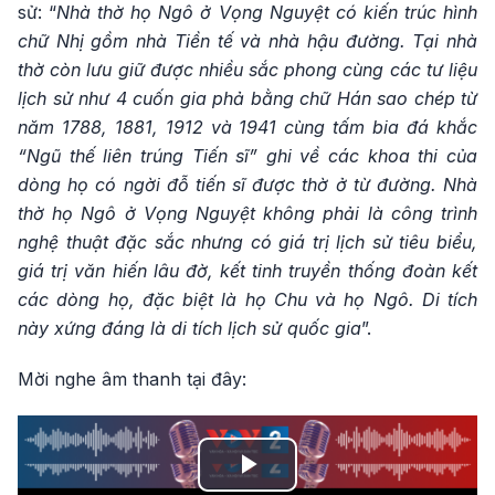
sử: “
Nhà thờ họ Ngô ở Vọng Nguyệt có kiến trúc hình
chữ Nhị gồm nhà Tiền tế và nhà hậu đường. Tại nhà
thờ còn lưu giữ được nhiều sắc phong cùng các tư liệu
lịch sử như 4 cuốn gia phả bằng chữ Hán sao chép từ
năm 1788, 1881, 1912 và 1941 cùng tấm bia đá khắc
“Ngũ thế liên trúng Tiến sĩ” ghi về các khoa thi của
dòng họ có ngời đỗ tiến sĩ được thờ ở từ đường. Nhà
thờ họ Ngô ở Vọng Nguyệt không phải là công trình
nghệ thuật đặc sắc nhưng có giá trị lịch sử tiêu biểu,
giá trị văn hiến lâu đờ, kết tinh truyền thống đoàn kết
các dòng họ, đặc biệt là họ Chu và họ Ngô. Di tích
này xứng đáng là di tích lịch sử quốc gia
”.
Mời nghe âm thanh tại đây:
Play