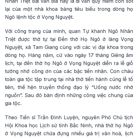
Nhân Triệt bài văn bia này là di văn quý hiếm còn sót
lại của một nhà khoa bảng tiêu biểu trong dòng họ
Ngô lệnh tộc ở Vọng Nguyệt.
Với công trạng của mình, quan Tự khanh Ngô Nhân
Triệt được thờ tự tại Đền thờ Họ Ngô ở làng Vọng
Nguyệt, xã Tam Giang cùng với các vị đại khoa trong
dòng họ. Hàng năm, cứ vào ngày 17 tháng Giêng âm
lịch, tại đền thờ họ Ngô ở Vọng Nguyệt diễn ra lễ giỗ
tưởng nhớ công ơn của các bậc tiền nhân. Con cháu
toàn gia tộc tập trung tại nhà thờ tiến hành cúng lễ tổ
tiên, thể hện truyền thống đạo lý “Uống nước nhớ
nguồn”. Sau đó bàn định những công việc chung của
gia tộc.
Theo Tiến sĩ Trần Đình Luyện, nguyên Phó Chủ tịch
Hội Khoa học Lịch sử tỉnh Bắc Ninh, nhà thờ họ Ngô
ở Vọng Nguyệt chứa đựng nhiều giá trị văn hoá, lịch