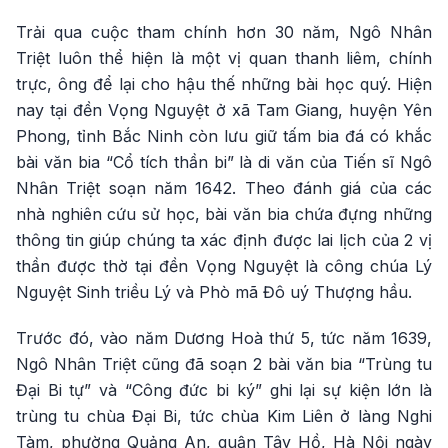
Trải qua cuộc tham chính hơn 30 năm, Ngô Nhân
Triệt luôn thể hiện là một vị quan thanh liêm, chính
trực, ông để lại cho hậu thế những bài học quý. Hiện
nay tại đền Vọng Nguyệt ở xã Tam Giang, huyện Yên
Phong, tỉnh Bắc Ninh còn lưu giữ tấm bia đá có khắc
bài văn bia “Cổ tích thần bi” là di văn của Tiến sĩ Ngô
Nhân Triệt soạn năm 1642. Theo đánh giá của các
nhà nghiên cứu sử học, bài văn bia chứa đựng những
thông tin giúp chúng ta xác định được lai lịch của 2 vị
thần được thờ tại đền Vọng Nguyệt là công chúa Lý
Nguyệt Sinh triều Lý và Phò mã Đô uý Thượng hầu.
Trước đó, vào năm Dương Hoà thứ 5, tức năm 1639,
Ngô Nhân Triệt cũng đã soạn 2 bài văn bia “Trùng tu
Đại Bi tự” và “Công đức bi ký” ghi lại sự kiện lớn là
trùng tu chùa Đại Bi, tức chùa Kim Liên ở làng Nghi
Tàm, phường Quảng An, quận Tây Hồ, Hà Nội ngày