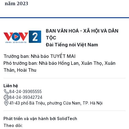
năm 2023
BAN VĂN HOÁ - XÃ HỘI VÀ DÂN
TỘC
Đài Tiếng nói Việt Nam
Trưởng ban: Nhà báo TUYẾT MAI
Phó trưởng ban: Nhà báo Hồng Lan, Xuân Thọ, Xuân
Thân, Hoài Thu
Liên hệ
84-24-39365555
84-24-39342724
41-43 phố Bà Triệu, phường Cửa Nam, TP. Hà Nội
Phát triển và vận hành bởi SolidTech
Mạng xã hội
Theo dõi: