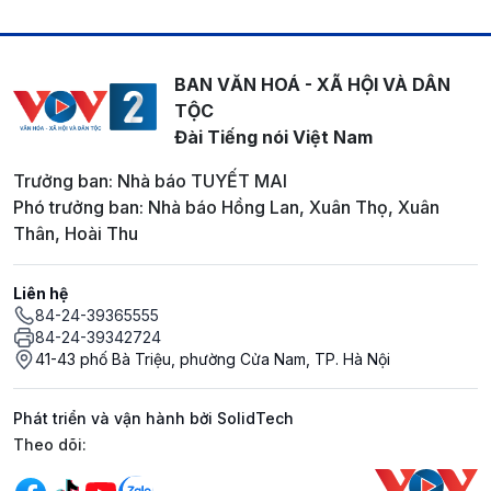
BAN VĂN HOÁ - XÃ HỘI VÀ DÂN
TỘC
Đài Tiếng nói Việt Nam
Trưởng ban: Nhà báo TUYẾT MAI
Phó trưởng ban: Nhà báo Hồng Lan, Xuân Thọ, Xuân
Thân, Hoài Thu
Liên hệ
84-24-39365555
84-24-39342724
41-43 phố Bà Triệu, phường Cửa Nam, TP. Hà Nội
Phát triển và vận hành bởi SolidTech
Mạng xã hội
Theo dõi: