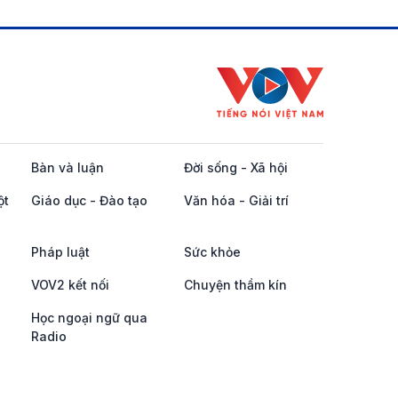
Bàn và luận
Đời sống - Xã hội
ột
Giáo dục - Đào tạo
Văn hóa - Giải trí
Pháp luật
Sức khỏe
VOV2 kết nối
Chuyện thầm kín
Học ngoại ngữ qua
Radio