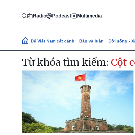
Nhảy đến nội dung
Radio
Podcast
Multimedia
Main navigation
Để Việt Nam cất cánh
Bàn và luận
Đời sống - X
Từ khóa tìm kiếm:
Cột c