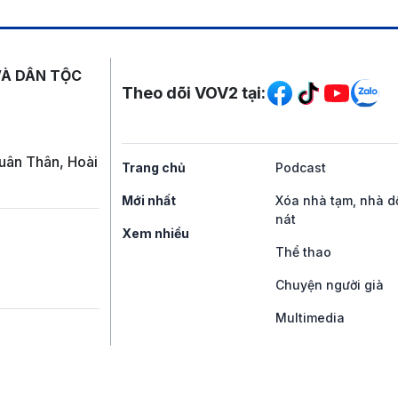
Mạng xã hội
VÀ DÂN TỘC
Theo dõi VOV2 tại:
uân Thân, Hoài
Trang chủ
Podcast
Mới nhất
Xóa nhà tạm, nhà d
nát
Xem nhiều
Thể thao
Chuyện người già
Multimedia