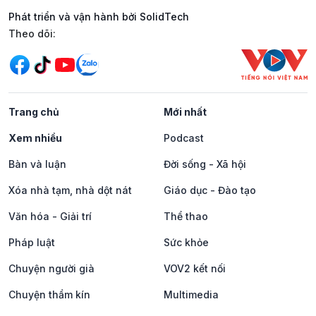
Phát triển và vận hành bởi SolidTech
Mạng xã hội
Theo dõi:
Trang chủ
Mới nhất
Xem nhiều
Podcast
Bàn và luận
Đời sống - Xã hội
Xóa nhà tạm, nhà dột nát
Giáo dục - Đào tạo
Văn hóa - Giải trí
Thể thao
Pháp luật
Sức khỏe
Chuyện người già
VOV2 kết nối
Chuyện thầm kín
Multimedia