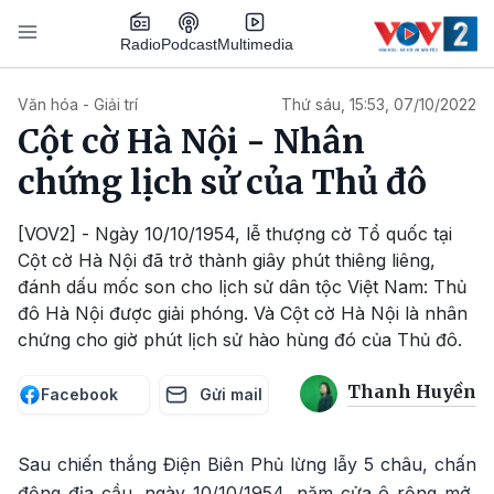
Nhảy đến nội dung
Podcast
Radio
Multimedia
Main navigation
Văn hóa - Giải trí
Thứ sáu, 15:53, 07/10/2022
Cột cờ Hà Nội - Nhân
chứng lịch sử của Thủ đô
[VOV2] - Ngày 10/10/1954, lễ thượng cờ Tổ quốc tại
Cột cờ Hà Nội đã trở thành giây phút thiêng liêng,
đánh dấu mốc son cho lịch sử dân tộc Việt Nam: Thủ
đô Hà Nội được giải phóng. Và Cột cờ Hà Nội là nhân
chứng cho giờ phút lịch sử hào hùng đó của Thủ đô.
Thanh Huyền
Facebook
Gửi mail
Sau chiến thắng Điện Biên Phủ lừng lẫy 5 châu, chấn
động địa cầu, ngày 10/10/1954, năm cửa ô rộng mở,