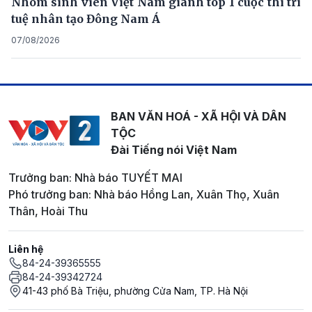
Nhóm sinh viên Việt Nam giành top 1 cuộc thi trí
tuệ nhân tạo Đông Nam Á
07/08/2026
BAN VĂN HOÁ - XÃ HỘI VÀ DÂN
TỘC
Đài Tiếng nói Việt Nam
Trưởng ban: Nhà báo TUYẾT MAI
Phó trưởng ban: Nhà báo Hồng Lan, Xuân Thọ, Xuân
Thân, Hoài Thu
Liên hệ
84-24-39365555
84-24-39342724
41-43 phố Bà Triệu, phường Cửa Nam, TP. Hà Nội