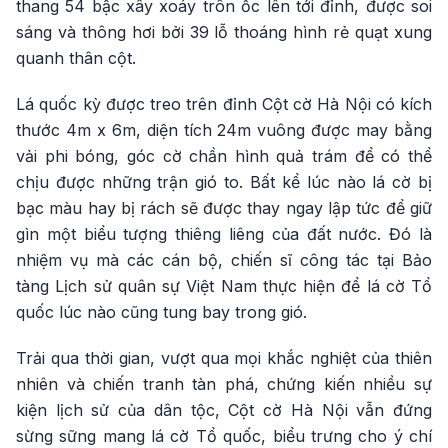
thang 54 bậc xây xoáy trôn ốc lên tới đỉnh, được soi
sáng và thông hơi bởi 39 lỗ thoáng hình rẻ quạt xung
quanh thân cột.
Lá quốc kỳ được treo trên đỉnh Cột cờ Hà Nội có kích
thước 4m x 6m, diện tích 24m vuông được may bằng
vải phi bóng, góc cờ chần hình quả trám để có thể
chịu được những trận gió to. Bất kể lúc nào lá cờ bị
bạc màu hay bị rách sẽ được thay ngay lập tức để giữ
gìn một biểu tượng thiêng liêng của đất nước. Đó là
nhiệm vụ mà các cán bộ, chiến sĩ công tác tại Bảo
tàng Lịch sử quân sự Việt Nam thực hiện để lá cờ Tổ
quốc lúc nào cũng tung bay trong gió.
Trải qua thời gian, vượt qua mọi khắc nghiệt của thiên
nhiên và chiến tranh tàn phá, chứng kiến nhiều sự
kiện lịch sử của dân tộc, Cột cờ Hà Nội vẫn đứng
sừng sững mang lá cờ Tổ quốc, biểu trưng cho ý chí