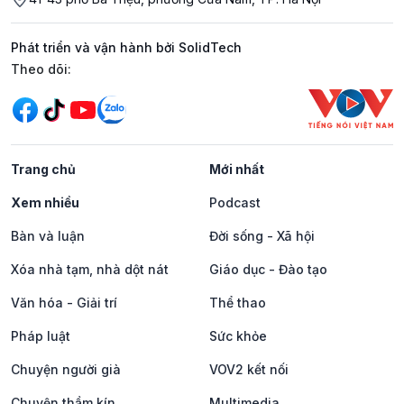
Phát triển và vận hành bởi SolidTech
Mạng xã hội
Theo dõi:
Trang chủ
Mới nhất
Xem nhiều
Podcast
Bàn và luận
Đời sống - Xã hội
Xóa nhà tạm, nhà dột nát
Giáo dục - Đào tạo
Văn hóa - Giải trí
Thể thao
Pháp luật
Sức khỏe
Chuyện người già
VOV2 kết nối
Chuyện thầm kín
Multimedia