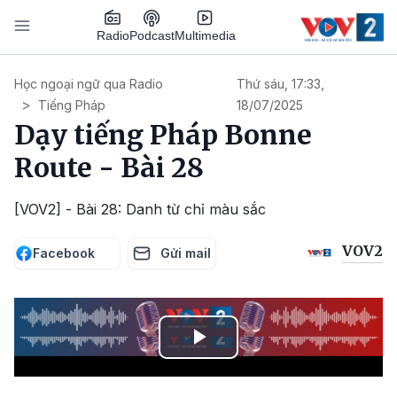
Nhảy đến nội dung
Podcast
Radio
Multimedia
Main navigation
Học ngoại ngữ qua Radio
Thứ sáu, 17:33,
Tiếng Pháp
18/07/2025
Dạy tiếng Pháp Bonne
Route - Bài 28
[VOV2] - Bài 28: Danh từ chỉ màu sắc
VOV2
Facebook
Gửi mail
Play