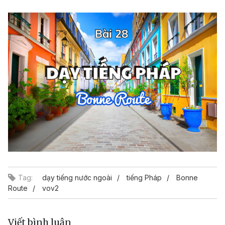
Video
Tag:
dạy tiếng nước ngoài
tiếng Pháp
Bonne
Route
vov2
Viết bình luận