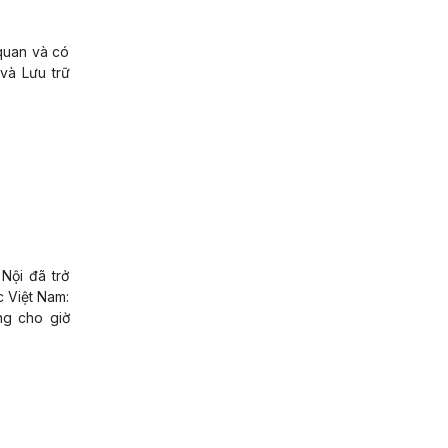
 quan và có
 và Lưu trữ
Nội đã trở
c Việt Nam:
ng cho giờ