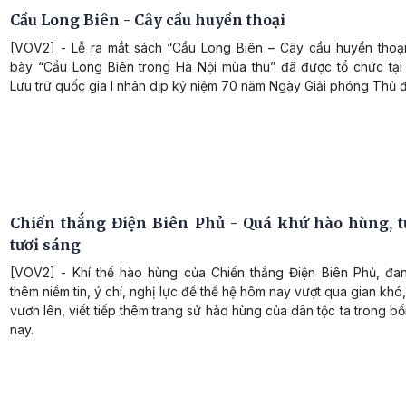
Cầu Long Biên - Cây cầu huyền thoại
[VOV2] - Lễ ra mắt sách “Cầu Long Biên – Cây cầu huyền thoại
bày “Cầu Long Biên trong Hà Nội mùa thu” đã được tổ chức tại
Lưu trữ quốc gia I nhân dịp kỷ niệm 70 năm Ngày Giải phóng Thủ 
Chiến thắng Điện Biên Phủ - Quá khứ hào hùng, t
tươi sáng
[VOV2] - Khí thế hào hùng của Chiến thắng Điện Biên Phủ, đa
thêm niềm tin, ý chí, nghị lực để thế hệ hôm nay vượt qua gian khó
vươn lên, viết tiếp thêm trang sử hào hùng của dân tộc ta trong bố
nay.