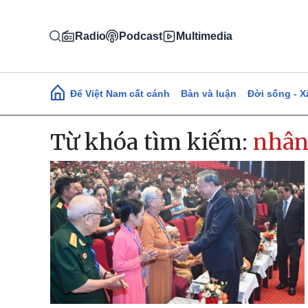
Nhảy đến nội dung
Radio
Podcast
Multimedia
Main navigation
Để Việt Nam cất cánh
Bàn và luận
Đời sống - X
Từ khóa tìm kiếm:
nhân