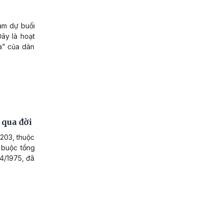
am dự buổi
Đây là hoạt
a” của dân
 qua đời
203, thuộc
 buộc tổng
4/1975, đã