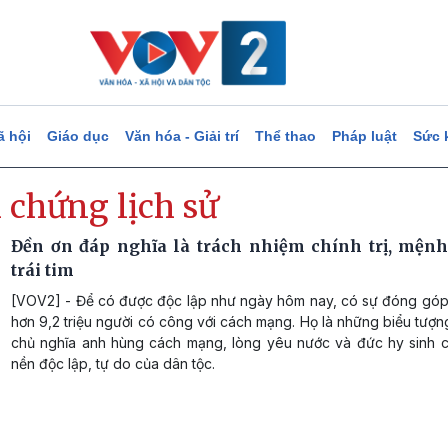
ã hội
Giáo dục
Văn hóa - Giải trí
Thể thao
Pháp luật
Sức 
 chứng lịch sử
Đền ơn đáp nghĩa là trách nhiệm chính trị, mệnh
trái tim
[VOV2] - Để có được độc lập như ngày hôm nay, có sự đóng góp 
hơn 9,2 triệu người có công với cách mạng. Họ là những biểu tượ
chủ nghĩa anh hùng cách mạng, lòng yêu nước và đức hy sinh 
nền độc lập, tự do của dân tộc.