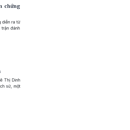
n chứng
diễn ra từ
4 trận đánh
n
ê Thị Dinh
ịch sử, một