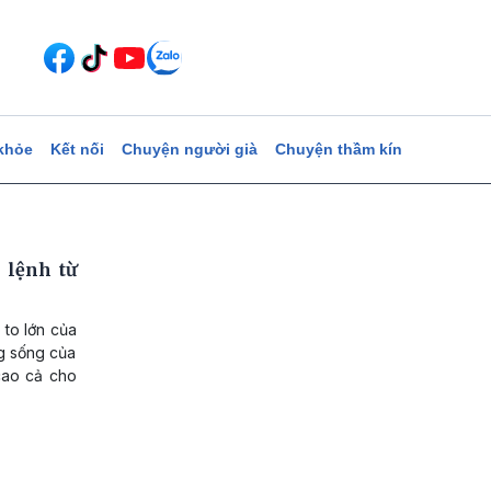
khỏe
Kết nối
Chuyện người già
Chuyện thầm kín
 lệnh từ
to lớn của
ng sống của
cao cả cho