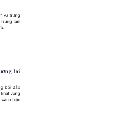
” và trưng
 Trung tâm
đô.
ương lai
ng bồi đắp
, khát vọng
i cảnh hiện