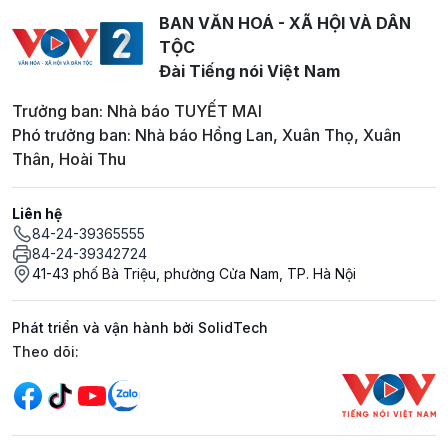
BAN VĂN HOÁ - XÃ HỘI VÀ DÂN
TỘC
Đài Tiếng nói Việt Nam
Trưởng ban: Nhà báo TUYẾT MAI
Phó trưởng ban: Nhà báo Hồng Lan, Xuân Thọ, Xuân
Thân, Hoài Thu
Liên hệ
84-24-39365555
84-24-39342724
41-43 phố Bà Triệu, phường Cửa Nam, TP. Hà Nội
Phát triển và vận hành bởi SolidTech
Mạng xã hội
Theo dõi: