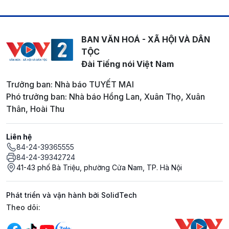
BAN VĂN HOÁ - XÃ HỘI VÀ DÂN
TỘC
Đài Tiếng nói Việt Nam
Trưởng ban: Nhà báo TUYẾT MAI
Phó trưởng ban: Nhà báo Hồng Lan, Xuân Thọ, Xuân
Thân, Hoài Thu
Liên hệ
84-24-39365555
84-24-39342724
41-43 phố Bà Triệu, phường Cửa Nam, TP. Hà Nội
Phát triển và vận hành bởi SolidTech
Mạng xã hội
Theo dõi: