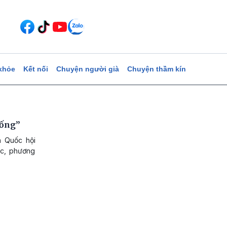
khỏe
Kết nối
Chuyện người già
Chuyện thầm kín
sống”
h Quốc hội
ức, phương