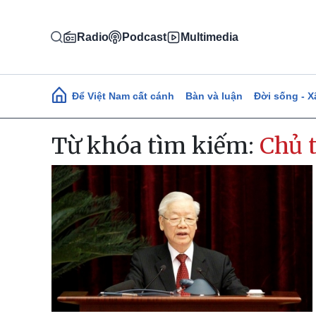
Nhảy đến nội dung
Radio
Podcast
Multimedia
Main navigation
Để Việt Nam cất cánh
Bàn và luận
Đời sống - X
Từ khóa tìm kiếm:
Chủ t