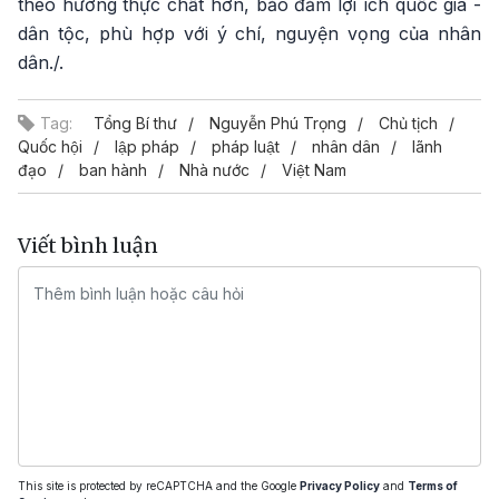
theo hướng thực chất hơn, bảo đảm lợi ích quốc gia -
dân tộc, phù hợp với ý chí, nguyện vọng của nhân
dân./.
Tag:
Tổng Bí thư
Nguyễn Phú Trọng
Chủ tịch
Quốc hội
lập pháp
pháp luật
nhân dân
lãnh
đạo
ban hành
Nhà nước
Việt Nam
Viết bình luận
This site is protected by reCAPTCHA and the Google
Privacy Policy
and
Terms of