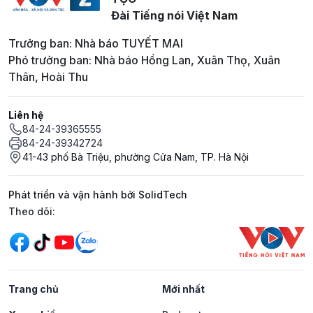
Đài Tiếng nói Việt Nam
Trưởng ban: Nhà báo TUYẾT MAI
Phó trưởng ban: Nhà báo Hồng Lan, Xuân Thọ, Xuân
Thân, Hoài Thu
Liên hệ
84-24-39365555
84-24-39342724
41-43 phố Bà Triệu, phường Cửa Nam, TP. Hà Nội
Phát triển và vận hành bởi SolidTech
Mạng xã hội
Theo dõi:
Trang chủ
Mới nhất