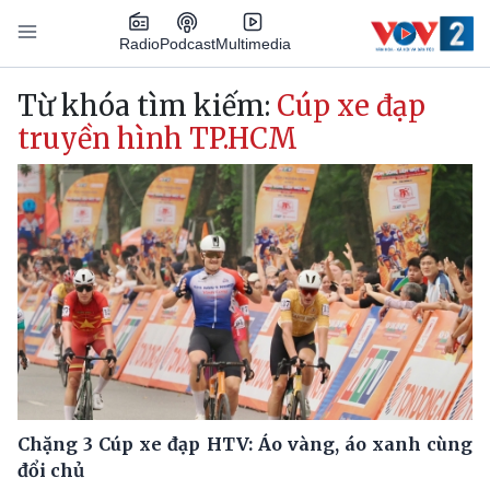
Nhảy đến nội dung
Podcast
Radio
Multimedia
Main navigation
Từ khóa tìm kiếm:
Cúp xe đạp
truyền hình TP.HCM
Chặng 3 Cúp xe đạp HTV: Áo vàng, áo xanh cùng
đổi chủ