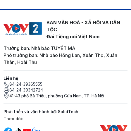
BAN VĂN HOÁ - XÃ HỘI VÀ DÂN
TỘC
Đài Tiếng nói Việt Nam
Trưởng ban: Nhà báo TUYẾT MAI
Phó trưởng ban: Nhà báo Hồng Lan, Xuân Thọ, Xuân
Thân, Hoài Thu
Liên hệ
84-24-39365555
84-24-39342724
41-43 phố Bà Triệu, phường Cửa Nam, TP. Hà Nội
Phát triển và vận hành bởi SolidTech
Mạng xã hội
Theo dõi: