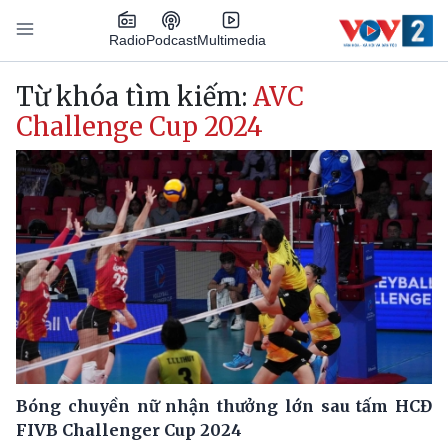
Nhảy đến nội dung
Podcast
Radio
Multimedia
Main navigation
Từ khóa tìm kiếm:
AVC
Challenge Cup 2024
Bóng chuyền nữ nhận thưởng lớn sau tấm HCĐ
FIVB Challenger Cup 2024