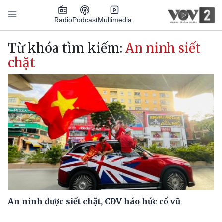
Nhảy đến nội dung
Podcast
Radio
Multimedia
Main navigation
Từ khóa tìm kiếm:
An ninh siết
chặt
An ninh được siết chặt, CĐV háo hức cổ vũ