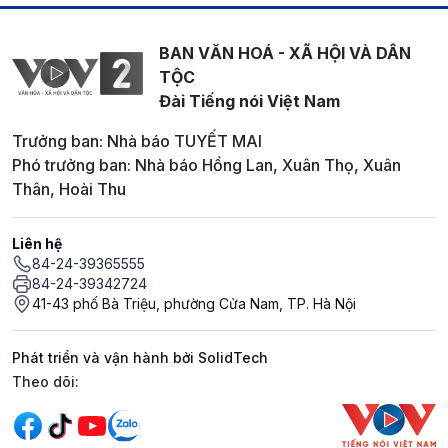
BAN VĂN HOÁ - XÃ HỘI VÀ DÂN
TỘC
Đài Tiếng nói Việt Nam
Trưởng ban: Nhà báo TUYẾT MAI
Phó trưởng ban: Nhà báo Hồng Lan, Xuân Thọ, Xuân
Thân, Hoài Thu
Liên hệ
84-24-39365555
84-24-39342724
41-43 phố Bà Triệu, phường Cửa Nam, TP. Hà Nội
Phát triển và vận hành bởi SolidTech
Mạng xã hội
Theo dõi: