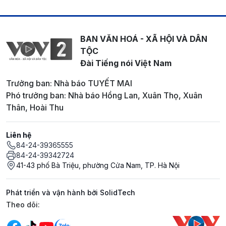
BAN VĂN HOÁ - XÃ HỘI VÀ DÂN
TỘC
Đài Tiếng nói Việt Nam
Trưởng ban: Nhà báo TUYẾT MAI
Phó trưởng ban: Nhà báo Hồng Lan, Xuân Thọ, Xuân
Thân, Hoài Thu
Liên hệ
84-24-39365555
84-24-39342724
41-43 phố Bà Triệu, phường Cửa Nam, TP. Hà Nội
Phát triển và vận hành bởi SolidTech
Mạng xã hội
Theo dõi: