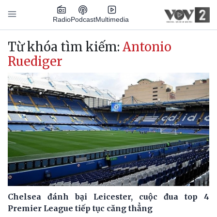
Nhảy đến nội dung
Podcast
Radio
Multimedia
Main navigation
Từ khóa tìm kiếm:
Antonio
Ruediger
Chelsea đánh bại Leicester, cuộc đua top 4
Premier League tiếp tục căng thẳng