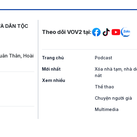
Mạng xã hội
VÀ DÂN TỘC
Theo dõi VOV2 tại:
uân Thân, Hoài
Trang chủ
Podcast
Mới nhất
Xóa nhà tạm, nhà d
nát
Xem nhiều
Thể thao
Chuyện người già
Multimedia