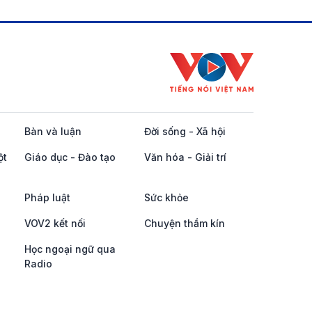
Bàn và luận
Đời sống - Xã hội
ột
Giáo dục - Đào tạo
Văn hóa - Giải trí
Pháp luật
Sức khỏe
VOV2 kết nối
Chuyện thầm kín
Học ngoại ngữ qua
Radio