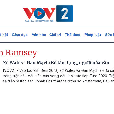
ã hội
Giáo dục
Văn hóa - Giải trí
Thể thao
Pháp luật
Sức 
n Ramsey
Xứ Wales - Đan Mạch: Kẻ tám lạng, người nửa cân
[VOV2] - Vào lúc 23h đêm 26/6, xứ Wales và Đan Mạch sẽ đọ sứ
trong trận đấu đầu tiên của vòng đấu loại trực tiếp Euro 2020. T
sẽ diễn ra trên sân Johan Cruijff Arena ở thủ đô Amsterdam, Hà Lan