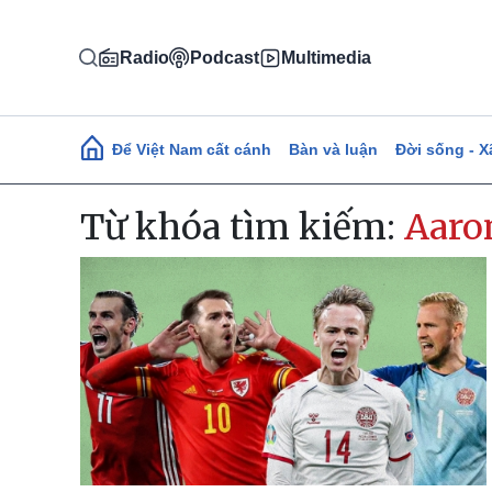
Nhảy đến nội dung
Radio
Podcast
Multimedia
Main navigation
Để Việt Nam cất cánh
Bàn và luận
Đời sống - X
Từ khóa tìm kiếm:
Aaro