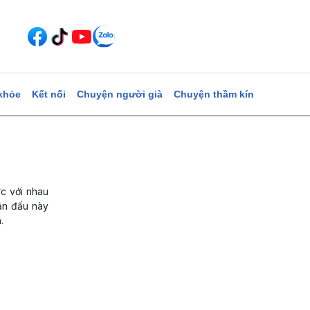
khỏe
Kết nối
Chuyện người già
Chuyện thầm kín
c với nhau
rận đấu này
.