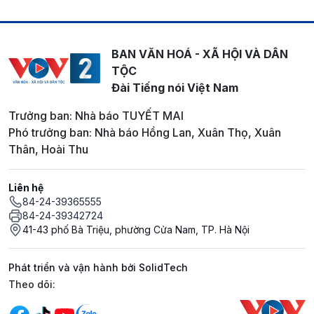
BAN VĂN HOÁ - XÃ HỘI VÀ DÂN
TỘC
Đài Tiếng nói Việt Nam
Trưởng ban: Nhà báo TUYẾT MAI
Phó trưởng ban: Nhà báo Hồng Lan, Xuân Thọ, Xuân
Thân, Hoài Thu
Liên hệ
84-24-39365555
84-24-39342724
41-43 phố Bà Triệu, phường Cửa Nam, TP. Hà Nội
Phát triển và vận hành bởi SolidTech
Mạng xã hội
Theo dõi: