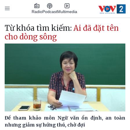
Nhảy đến nội dung
Podcast
Radio
Multimedia
Main navigation
Từ khóa tìm kiếm:
Ai đã đặt tên
cho dòng sông
Đề tham khảo môn Ngữ văn ổn định, an toàn
nhưng giảm sự hứng thú, chờ đợi