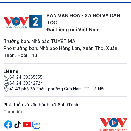
BAN VĂN HOÁ - XÃ HỘI VÀ DÂN
TỘC
Đài Tiếng nói Việt Nam
Trưởng ban: Nhà báo TUYẾT MAI
Phó trưởng ban: Nhà báo Hồng Lan, Xuân Thọ, Xuân
Thân, Hoài Thu
Liên hệ
84-24-39365555
84-24-39342724
41-43 phố Bà Triệu, phường Cửa Nam, TP. Hà Nội
Phát triển và vận hành bởi SolidTech
Mạng xã hội
Theo dõi: