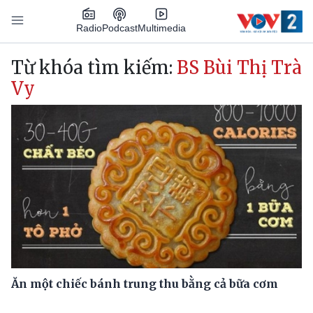
Nhảy đến nội dung
Podcast
Radio
Multimedia
Main navigation
Từ khóa tìm kiếm:
BS Bùi Thị Trà
Vy
Ăn một chiếc bánh trung thu bằng cả bữa cơm