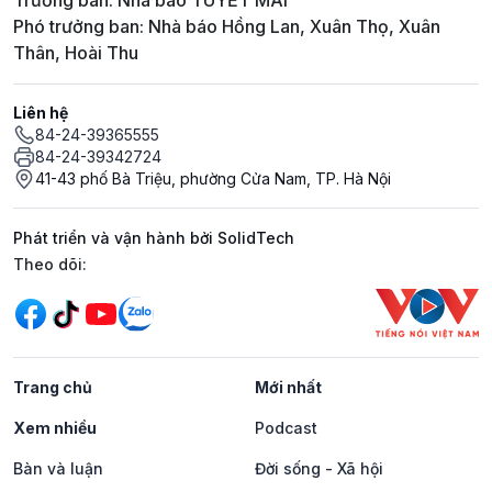
Trưởng ban: Nhà báo TUYẾT MAI
Phó trưởng ban: Nhà báo Hồng Lan, Xuân Thọ, Xuân
Thân, Hoài Thu
Liên hệ
84-24-39365555
84-24-39342724
41-43 phố Bà Triệu, phường Cửa Nam, TP. Hà Nội
Phát triển và vận hành bởi SolidTech
Mạng xã hội
Theo dõi:
Trang chủ
Mới nhất
Xem nhiều
Podcast
Bàn và luận
Đời sống - Xã hội