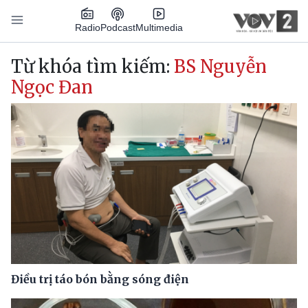
Nhảy đến nội dung
Podcast
Radio
Multimedia
Main navigation
Từ khóa tìm kiếm:
BS Nguyễn
Ngọc Đan
Điều trị táo bón bằng sóng điện