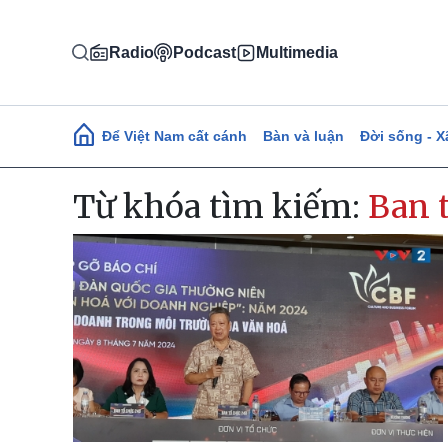
Nhảy đến nội dung
Radio
Podcast
Multimedia
Main navigation
Để Việt Nam cất cánh
Bàn và luận
Đời sống - X
Từ khóa tìm kiếm:
Ban 