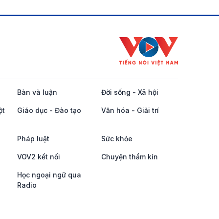
Bàn và luận
Đời sống - Xã hội
ột
Giáo dục - Đào tạo
Văn hóa - Giải trí
Pháp luật
Sức khỏe
VOV2 kết nối
Chuyện thầm kín
Học ngoại ngữ qua
Radio