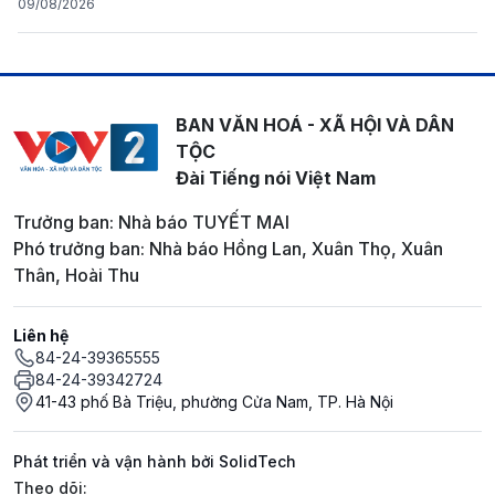
09/08/2026
BAN VĂN HOÁ - XÃ HỘI VÀ DÂN
TỘC
Đài Tiếng nói Việt Nam
Trưởng ban: Nhà báo TUYẾT MAI
Phó trưởng ban: Nhà báo Hồng Lan, Xuân Thọ, Xuân
Thân, Hoài Thu
Liên hệ
84-24-39365555
84-24-39342724
41-43 phố Bà Triệu, phường Cửa Nam, TP. Hà Nội
Phát triển và vận hành bởi SolidTech
Mạng xã hội
Theo dõi: