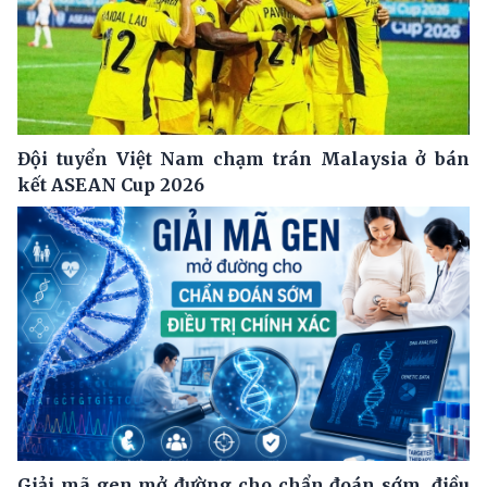
Đội tuyển Việt Nam chạm trán Malaysia ở bán
kết ASEAN Cup 2026
Giải mã gen mở đường cho chẩn đoán sớm, điều