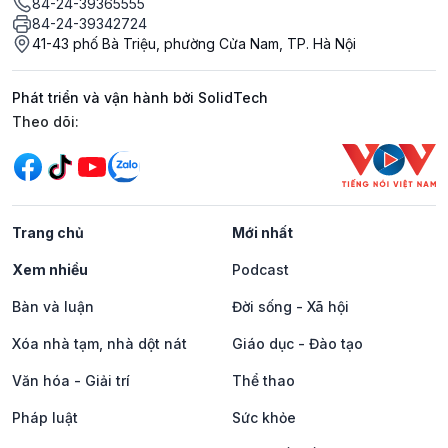
84-24-39365555
84-24-39342724
41-43 phố Bà Triệu, phường Cửa Nam, TP. Hà Nội
Phát triển và vận hành bởi SolidTech
Mạng xã hội
Theo dõi:
Trang chủ
Mới nhất
Xem nhiều
Podcast
Bàn và luận
Đời sống - Xã hội
Xóa nhà tạm, nhà dột nát
Giáo dục - Đào tạo
Văn hóa - Giải trí
Thể thao
Pháp luật
Sức khỏe