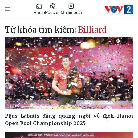
Nhảy đến nội dung
Podcast
Radio
Multimedia
Main navigation
Từ khóa tìm kiếm:
Billiard
Pijus Labutis đăng quang ngôi vô địch Hanoi
Open Pool Championship 2025