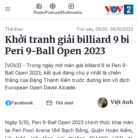
Nhảy đến nội dung
Podcast
Radio
Multimedia
Main navigation
Thể thao
Thứ sáu, 06:00, 06/10/2023
Khởi tranh giải billiard 9 bi
Peri 9-Ball Open 2023
[VOV2] - Trong ngày mở màn giải billiard 9 bi Peri 9-
Ball Open 2023, kết quả đáng chú ý nhất là chiến
thắng của Đặng Thành Kiên trước đương kim vô địch
European Open David Alcaide.
Việt Anh
Facebook
Gửi mail
Ngày 5/10, Peri 9-Ball Open 2023 chính thức khai màn
tại Peri Pool Arena (64 Bạch Đằng, Quận Hoàn Kiếm,