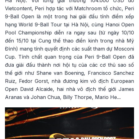
Hà Nội). Với tổng giải thưởng 104.000 USD do
Vietcontent, Peri hợp tác với Matchroom tổ chức, Peri
9-Ball Open là một trong hai giải đấu tính điểm xếp
hạng World 9-Ball Tour tại Hà Nội, cùng Hanoi Open
Pool Championship diễn ra ngay sau (từ ngày 10/10
đến 15/10 tại Cung thể thao điền kinh trong nhà Mỹ
Đình) mang tính quyết định các suất tham dự Mosconi
Cup. Tính chất quan trọng của Peri 9-Ball Open đã
đưa giải đấu thành nơi hội tụ của các cơ thủ sao số
thế giới như Shane van Boening, Francisco Sanchez
Ruiz, Fedor Gorst, nhà đương kim vô địch European
Open David Alcaide, hai nhà vô địch thế giới James
Aranas và Johan Chua, Billy Thorpe, Mario He...