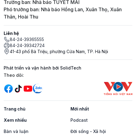
Trưởng ban: Nhà báo TUYẾT MAI
Phó trưởng ban: Nhà báo Hồng Lan, Xuân Thọ, Xuân
Thân, Hoài Thu
Liên hệ
84-24-39365555
84-24-39342724
41-43 phố Bà Triệu, phường Cửa Nam, TP. Hà Nội
Phát triển và vận hành bởi SolidTech
Mạng xã hội
Theo dõi:
Trang chủ
Mới nhất
Xem nhiều
Podcast
Bàn và luận
Đời sống - Xã hội