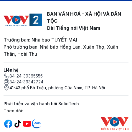
BAN VĂN HOÁ - XÃ HỘI VÀ DÂN
TỘC
Đài Tiếng nói Việt Nam
Trưởng ban: Nhà báo TUYẾT MAI
Phó trưởng ban: Nhà báo Hồng Lan, Xuân Thọ, Xuân
Thân, Hoài Thu
Liên hệ
84-24-39365555
84-24-39342724
41-43 phố Bà Triệu, phường Cửa Nam, TP. Hà Nội
Phát triển và vận hành bởi SolidTech
Mạng xã hội
Theo dõi: