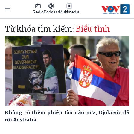
Nhảy đến nội dung
Podcast
Radio
Multimedia
Main navigation
Từ khóa tìm kiếm:
Biểu tình
Không có thêm phiên tòa nào nữa, Djokovic đã
rời Australia