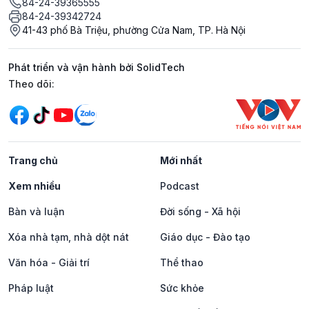
84-24-39365555
84-24-39342724
41-43 phố Bà Triệu, phường Cửa Nam, TP. Hà Nội
Phát triển và vận hành bởi SolidTech
Mạng xã hội
Theo dõi:
Trang chủ
Mới nhất
Xem nhiều
Podcast
Bàn và luận
Đời sống - Xã hội
Xóa nhà tạm, nhà dột nát
Giáo dục - Đào tạo
Văn hóa - Giải trí
Thể thao
Pháp luật
Sức khỏe