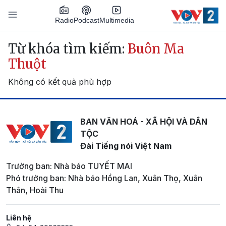
Nhảy đến nội dung
Podcast
Radio
Multimedia
Main navigation
Từ khóa tìm kiếm:
Buôn Ma
Thuột
Không có kết quả phù hợp
BAN VĂN HOÁ - XÃ HỘI VÀ DÂN
TỘC
Đài Tiếng nói Việt Nam
Trưởng ban: Nhà báo TUYẾT MAI
Phó trưởng ban: Nhà báo Hồng Lan, Xuân Thọ, Xuân
Thân, Hoài Thu
Liên hệ