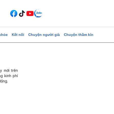
khỏe
Kết nối
Chuyện người già
Chuyện thầm kín
y mới trên
ng kinh phí
đồng.