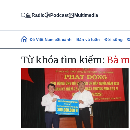
Nhảy đến nội dung
Radio
Podcast
Multimedia
Main navigation
Để Việt Nam cất cánh
Bàn và luận
Đời sống - X
Từ khóa tìm kiếm:
Bà m