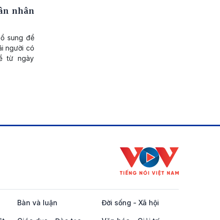
hân nhân
bổ sung để
ãi người có
ể từ ngày
Bàn và luận
Đời sống - Xã hội