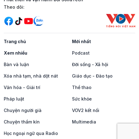
Mạng xã hội
Theo dõi:
Trang chủ
Mới nhất
Xem nhiều
Podcast
Bàn và luận
Đời sống - Xã hội
Xóa nhà tạm, nhà dột nát
Giáo dục - Đào tạo
Văn hóa - Giải trí
Thể thao
Pháp luật
Sức khỏe
Chuyện người già
VOV2 kết nối
Chuyện thầm kín
Multimedia
Học ngoại ngữ qua Radio