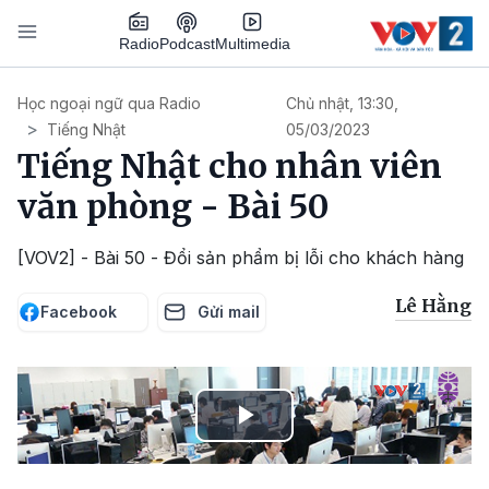
Nhảy đến nội dung
Podcast
Radio
Multimedia
Main navigation
Học ngoại ngữ qua Radio
Chủ nhật, 13:30,
Tiếng Nhật
05/03/2023
Tiếng Nhật cho nhân viên
văn phòng - Bài 50
[VOV2] - Bài 50 - Đổi sản phẩm bị lỗi cho khách hàng
Lê Hằng
Facebook
Gửi mail
Play