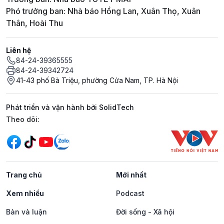
Phó trưởng ban: Nhà báo Hồng Lan, Xuân Thọ, Xuân
Thân, Hoài Thu
Liên hệ
84-24-39365555
84-24-39342724
41-43 phố Bà Triệu, phường Cửa Nam, TP. Hà Nội
Phát triển và vận hành bởi SolidTech
Mạng xã hội
Theo dõi:
Trang chủ
Mới nhất
Xem nhiều
Podcast
Bàn và luận
Đời sống - Xã hội